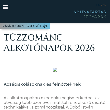
HU /
EN
NYITVATARTÁS
JEGYÁRAK
VÁSÁROLJA MEG JEGYÉT
TŰZZOMÁNC
ALKOTÓNAPOK 2026
Középiskolásoknak és felnőtteknek
Az alkotónapokon mindenki megismerkedhet az
ötvösség több ezer éves múlttal rendelkező díszítő
technikájával, a zománcozással. A Dobó István