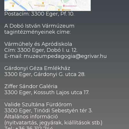
Postacím: 3300 Eger, Pf. 10.
A Dobó István Vármúzeum
tagintézményeinek címe:
Várműhely és Apródiskola
Cím: 3300 Eger, Dobó I. u. 12.
E-mail: muzeumpedagogia@egrivar.hu
Gárdonyi Géza Emlékház
3300 Eger, Gárdonyi G. utca 28.
Ziffer Sándor Galéria
3300 Eger, Kossuth Lajos utca 17.
Valide Szultána Fürdőrom
3300 Eger, Tinódi Sebestyén tér 3.
Általános információ
(nyitvatartás, jegyárak, kiállítások stb.)
Tel.: +36 36 312 744