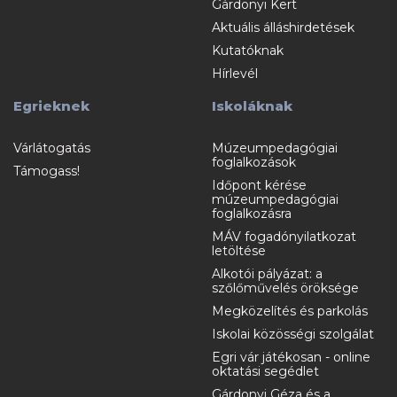
Gárdonyi Kert
Aktuális álláshirdetések
Kutatóknak
Hírlevél
Egrieknek
Iskoláknak
Várlátogatás
Múzeumpedagógiai
foglalkozások
Támogass!
Időpont kérése
múzeumpedagógiai
foglalkozásra
MÁV fogadónyilatkozat
letöltése
Alkotói pályázat: a
szőlőművelés öröksége
Megközelítés és parkolás
Iskolai közösségi szolgálat
Egri vár játékosan - online
oktatási segédlet
Gárdonyi Géza és a