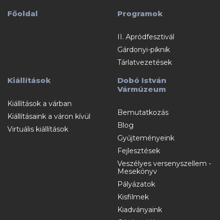
Főoldal
Programok
II. Apródfesztivál
Gárdonyi-piknik
Tárlatvezetések
Kiállítások
Dobó István
Vármúzeum
Kiállítások a várban
Bemutatkozás
Kiállításaink a váron kívül
Blog
Virtuális kiállítások
Gyűjteményeink
Fejlesztések
Veszélyes versenyszellem -
Mesekönyv
Pályázatok
Kisfilmek
Kiadványaink