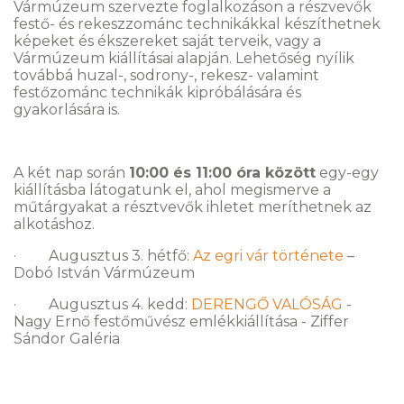
Vármúzeum szervezte foglalkozáson a részvevők
festő- és rekeszzománc technikákkal készíthetnek
képeket és ékszereket saját terveik, vagy a
Vármúzeum kiállításai alapján. Lehetőség nyílik
továbbá huzal-, sodrony-, rekesz- valamint
festőzománc technikák kipróbálására és
gyakorlására is.
A két nap során
10:00 és 11:00 óra között
egy-egy
kiállításba látogatunk el, ahol megismerve a
műtárgyakat a résztvevők ihletet meríthetnek az
alkotáshoz.
· Augusztus 3. hétfő:
Az egri vár története
–
Dobó István Vármúzeum
· Augusztus 4. kedd:
DERENGŐ VALÓSÁG
-
Nagy Ernő festőművész emlékkiállítása - Ziffer
Sándor Galéria