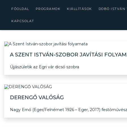
FŐOLDAL
PROGRAMOK
KIÁLLÍTÁSOK
DOBÓ ISTVÁN
KAPCSOLAT
A SZENT ISTVÁN-SZOBOR JAVÍTÁSI FOLYA
Újjászületik az Egri vár dicső szobra
DERENGŐ VALÓSÁG
Nagy Ernő (Eger/Felnémet 1926 – Eger, 2017) festőművész 