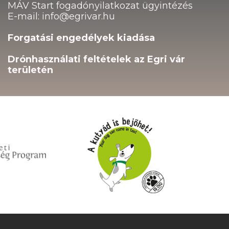
MÁV Start fogadónyilatkozat ügyintézés
E-mail: info@egrivar.hu
Forgatási engedélyek kiadása
Drónhasználati feltételek az Egri vár
területén