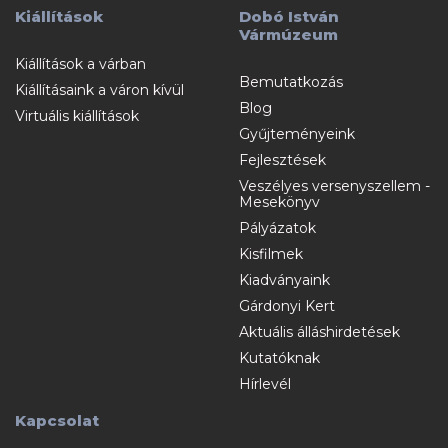
Kiállítások
Dobó István
Vármúzeum
Kiállítások a várban
Bemutatkozás
Kiállításaink a váron kívül
Blog
Virtuális kiállítások
Gyűjteményeink
Fejlesztések
Veszélyes versenyszellem -
Mesekönyv
Pályázatok
Kisfilmek
Kiadványaink
Gárdonyi Kert
Aktuális álláshirdetések
Kutatóknak
Hírlevél
Kapcsolat