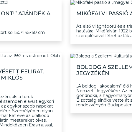
ONT!” AJÁNDÉK A
MIKÓFALVI PASSI
Az első világháború és a t
hatására, Mikófalván 1922-
etört kő 150×145×50 cm
szereplésével létrehozták a
BOLDOG A SZELLEM
VÉSETT FELIRAT,
JEGYZÉKÉN
 MIKLÓS
„A boldogi lakodalom” élő 
Nemzeti Jegyzékére. Az err
gondnoka, a hagyományőrző
ezén, aki a török
Bizottság elnöke vette át 
el szemben elavult egykori
rendezvényén Budapesten,
ki az egykor szebb napokat
 élére. Személyében olyan
mmár két éve az uralkodó
 latin mestereket olvas,
a. Mindeközben Erasmussal,