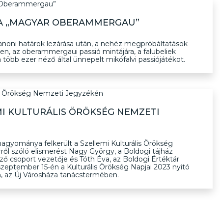
Ó A „MAGYAR OBERAMMERGAU”
rianoni határok lezárása után, a nehéz megpróbáltatások
ben, az oberammergaui passió mintájára, a falubeliek
 több ezer néző által ünnepelt mikófalvi passiójátékot.
I KULTURÁLIS ÖRÖKSÉG NEMZETI
hagyománya felkerült a Szellemi Kulturális Örökség
ől szóló elismerést Nagy György, a Boldogi tájház
 csoport vezetője és Tóth Éva, az Boldogi Értéktár
szeptember 15-én a Kulturális Örökség Napjai 2023 nyitó
 az Új Városháza tanácstermében.