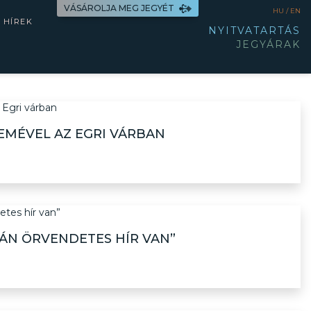
VÁSÁROLJA MEG JEGYÉT
HU /
EN
HÍREK
NYITVATARTÁS
JEGYÁRAK
EMÉVEL AZ EGRI VÁRBAN
ÁN ÖRVENDETES HÍR VAN”