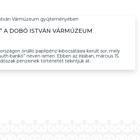
” A DOBÓ ISTVÁN VÁRMÚZEUM
szágon önálló papírpénz-kibocsátásra került sor, mely
uth-bankó” néven ismeri. Ebben az írásban, március 15.
időszak pénzeinek történetét tekintjük át.