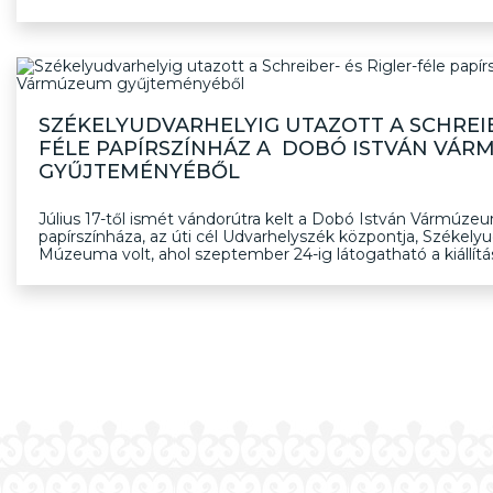
SZÉKELYUDVARHELYIG UTAZOTT A SCHREIB
FÉLE PAPÍRSZÍNHÁZ A DOBÓ ISTVÁN VÁ
GYŰJTEMÉNYÉBŐL
Július 17-től ismét vándorútra kelt a Dobó István Vármúzeu
papírszínháza, az úti cél Udvarhelyszék központja, Székely
Múzeuma volt, ahol szeptember 24-ig látogatható a kiállítá