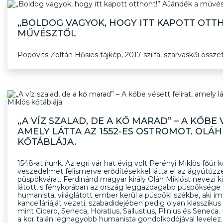
„BOLDOG VAGYOK, HOGY ITT KAPOTT OTTH
MŰVÉSZTŐL
Popovits Zoltán Hősies tájkép, 2017 szilfa, szarvaskői össz
„A VÍZ SZALAD, DE A KŐ MARAD” – A KŐBE 
AMELY LÁTTA AZ 1552-ES OSTROMOT. OLÁH
KŐTÁBLÁJA.
1548-at írunk. Az egri vár hat évig volt Perényi Miklós főúr k
veszedelmet felismerve erődítésekkel látta el az ágyútűzz
püspökvárat. Ferdinánd magyar király Oláh Miklóst nevezi 
látott, s fénykorában az ország leggazdagabb püspöksége
humanista, világlátott ember kerül a püspöki székbe, aki i
kancelláriáját vezeti, szabadidejében pedig olyan klasszikus
mint Cicero, Seneca, Horatius, Sallustius, Plinius és Senec
a kor talán legnagyobb humanista gondolkodójával levelez.