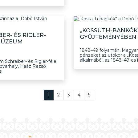
„KOSSUTH-BANKÓK
ER- ÉS RIGLER-
GYŰJTEMÉNYÉBEN
RMÚZEUM
1848–49 folyamán, Magyaror
pénzeket az utókor a „Koss
alkalmából, az 1848–49-es 
m Schreiber- és Rigler-féle
udvarhely, Haáz Rezső
s.
1
2
3
4
5