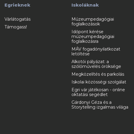
Egrieknek
Iskoláknak
Várlátogatás
Múzeumpedagógiai
foglalkozások
Támogass!
Időpont kérése
múzeumpedagógiai
foglalkozásra
MÁV fogadónyilatkozat
letöltése
Alkotói pályázat: a
szőlőművelés öröksége
Megközelítés és parkolás
Iskolai közösségi szolgálat
Egri vár játékosan - online
oktatási segédlet
Gárdonyi Géza és a
Storytelling izgalmas világa