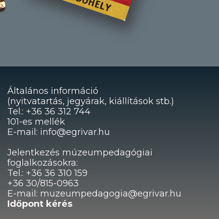
Általános információ
(nyitvatartás, jegyárak, kiállítások stb.)
Tel.: +36 36 312 744
101-es mellék
E-mail: info@egrivar.hu
Jelentkezés múzeumpedagógiai
foglalkozásokra:
Tel.: +36 36 310 159
+36 30/815-0963
E-mail: muzeumpedagogia@egrivar.hu
Időpont kérés