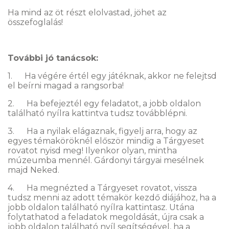
Ha mind az öt részt elolvastad, jöhet az
összefoglalás!
További jó tanácsok:
1. Ha végére értél egy játéknak, akkor ne felejtsd
el beírni magad a rangsorba!
2. Ha befejeztél egy feladatot, a jobb oldalon
található nyílra kattintva tudsz továbblépni.
3. Ha a nyilak elágaznak, figyelj arra, hogy az
egyes témaköröknél először mindig a Tárgyeset
rovatot nyisd meg! Ilyenkor olyan, mintha
múzeumba mennél. Gárdonyi tárgyai mesélnek
majd Neked.
4. Ha megnézted a Tárgyeset rovatot, vissza
tudsz menni az adott témakör kezdő diájához, ha a
jobb oldalon található nyílra kattintasz. Utána
folytathatod a feladatok megoldását, újra csak a
jobb oldalon található nyíl segítségével, ha a