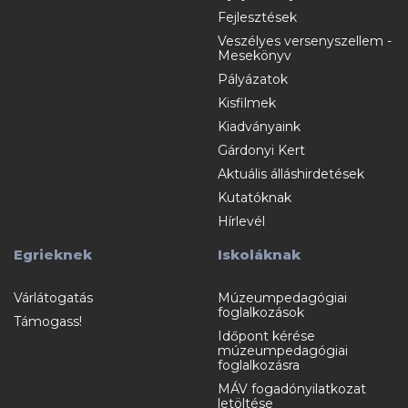
Fejlesztések
Veszélyes versenyszellem -
Mesekönyv
Pályázatok
Kisfilmek
Kiadványaink
Gárdonyi Kert
Aktuális álláshirdetések
Kutatóknak
Hírlevél
Egrieknek
Iskoláknak
Várlátogatás
Múzeumpedagógiai
foglalkozások
Támogass!
Időpont kérése
múzeumpedagógiai
foglalkozásra
MÁV fogadónyilatkozat
letöltése