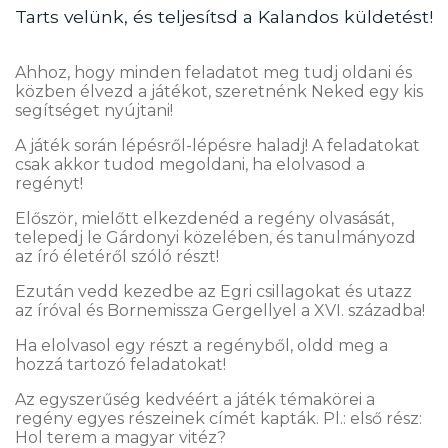
Tarts velünk, és teljesítsd a Kalandos küldetést!
Ahhoz, hogy minden feladatot meg tudj oldani és
közben élvezd a játékot, szeretnénk Neked egy kis
segítséget nyújtani!
A játék során lépésről-lépésre haladj! A feladatokat
csak akkor tudod megoldani, ha elolvasod a
regényt!
Először, mielőtt elkezdenéd a regény olvasását,
telepedj le Gárdonyi közelében, és tanulmányozd
az író életéről szóló részt!
Ezután vedd kezedbe az Egri csillagokat és utazz
az íróval és Bornemissza Gergellyel a XVI. századba!
Ha elolvasol egy részt a regényből, oldd meg a
hozzá tartozó feladatokat!
Az egyszerűség kedvéért a játék témakörei a
regény egyes részeinek címét kapták. Pl.: első rész:
Hol terem a magyar vitéz?