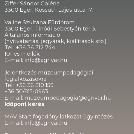
Ziffer Sándor Galéria
3300 Eger, Kossuth Lajos utca 17.
Valide Szultána Fürdőrom
3300 Eger, Tinódi Sebestyén tér 3.
Általános információ
(nyitvatartás, jegyárak, kiállítások stb.)
Tel.: +36 36 312 744
101-es mellék
E-mail: info@egrivar.hu
Jelentkezés múzeumpedagógiai
foglalkozásokra:
Tel.: +36 36 310 159
+36 30/815-0963
E-mail: muzeumpedagogia@egrivar.hu
Időpont kérés
MÁV Start fogadónyilatkozat ügyintézés
E-mail: info@egrivar.hu