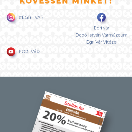
KÖVESSEN MINKET!
#EGRI_VAR
Egri vár
Dobó István Vármúzeum
Egri Vár Vitézei
EGRI VÁR