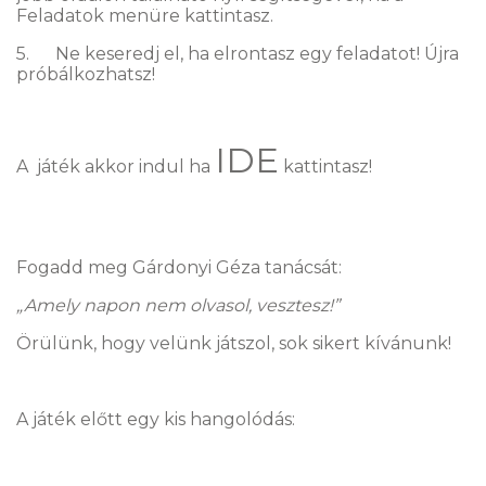
Feladatok menüre kattintasz.
5. Ne keseredj el, ha elrontasz egy feladatot! Újra
próbálkozhatsz!
IDE
A játék akkor indul ha
kattintasz!
Fogadd meg Gárdonyi Géza tanácsát:
„Amely napon nem olvasol, vesztesz!”
Örülünk, hogy velünk játszol, sok sikert kívánunk!
A játék előtt egy kis hangolódás: