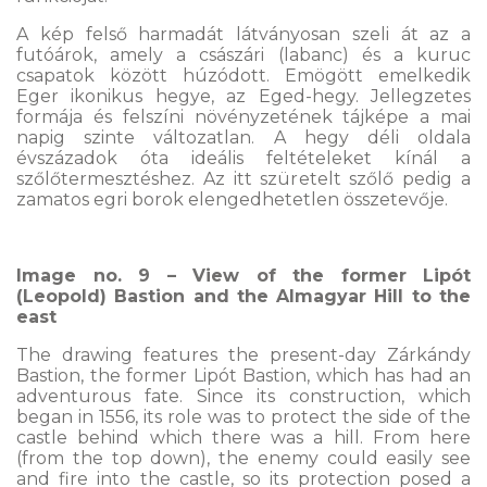
A kép felső harmadát látványosan szeli át az a
futóárok, amely a császári (labanc) és a kuruc
csapatok között húzódott. Emögött emelkedik
Eger ikonikus hegye, az Eged-hegy. Jellegzetes
formája és felszíni növényzetének tájképe a mai
napig szinte változatlan. A hegy déli oldala
évszázadok óta ideális feltételeket kínál a
szőlőtermesztéshez. Az itt szüretelt szőlő pedig a
zamatos egri borok elengedhetetlen összetevője.
Image no. 9 – View of the former Lipót
(Leopold) Bastion and the Almagyar Hill to the
east
The drawing features the present-day Zárkándy
Bastion, the former Lipót Bastion, which has had an
adventurous fate. Since its construction, which
began in 1556, its role was to protect the side of the
castle behind which there was a hill. From here
(from the top down), the enemy could easily see
and fire into the castle, so its protection posed a