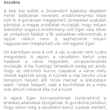
északra
A kép bal szélét a Zinzendorf kapitány idejében
Fehér bástyának nevezett erődítményrész képe
tölti ki. A gondosan megépített, lőrésekkel szabdalt
pártázat, a magas erődfalak mutatják, hogy milyen
tekintélyt sugárzó erődítmény volt Eger vára. Mivel
az omladozó falakat a 18. században elbontották, e
rajzok nélkül nem is sejthetnénk milyen
nagyszerűen megépített vár volt egykor Eger.
De bármilyen erős is volt a vár, a várost nem tudta
megvédeni. A rajzon, a városfalon belüli üres
hasábok a város negyedeit, utcaszerkezetét
mutatják. A kis, füstölgő fahasábok pedig azt jelzik,
hogy az ostromló kuruc csapatok a város mely
részeit égették porig. A tűznek a mai Servita utcai
templom helyén állt török mecset is áldozatául
esett. Teteje leégett, csak a körítőfalak és a mára
már eltűnt minaret élte túl a tüzet.
A rajzok Eger környezetének történetéről is
érdekes adatokkal szolgálnak. Ki gondolná például,
hogy ekkor még a városfalon belül, a patak mellett,