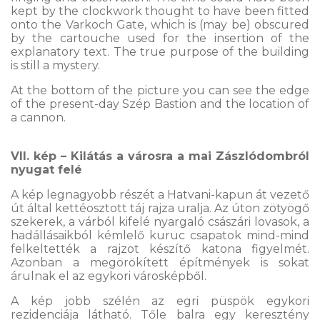
kept by the clockwork thought to have been fitted
onto the Varkoch Gate, which is (may be) obscured
by the cartouche used for the insertion of the
explanatory text. The true purpose of the building
is still a mystery.
At the bottom of the picture you can see the edge
of the present-day Szép Bastion and the location of
a cannon.
VII. kép – Kilátás a városra a mai Zászlódombról
nyugat felé
A kép legnagyobb részét a Hatvani-kapun át vezető
út által kettéosztott táj rajza uralja. Az úton zötyögő
szekerek, a várból kifelé nyargaló császári lovasok, a
hadállásaikból kémlelő kuruc csapatok mind-mind
felkeltették a rajzot készítő katona figyelmét.
Azonban a megörökített építmények is sokat
árulnak el az egykori városképből.
A kép jobb szélén az egri püspök egykori
rezidenciája látható. Tőle balra egy keresztény