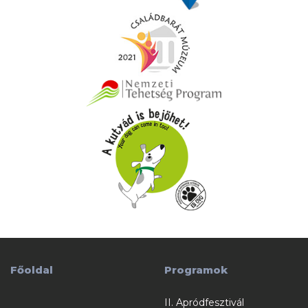
Főoldal
Programok
II. Apródfesztivál