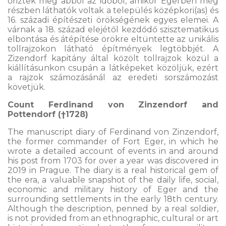
őriztek meg abból az időből, amikor Egerben még
részben láthatók voltak a település középkori(as) és
16. századi építészeti örökségének egyes elemei. A
várnak a 18. század elejétől kezdődő szisztematikus
elbontása és átépítése örökre eltüntette az unikális
tollrajzokon látható építmények legtöbbjét. A
Zizendorf kapitány által közölt tollrajzok közül a
kiállításunkon csupán a látképeket közöljük, ezért
a rajzok számozásánál az eredeti sorszámozást
követjük.
Count Ferdinand von Zinzendorf and
Pottendorf (†1728)
The manuscript diary of Ferdinand von Zinzendorf,
the former commander of Fort Eger, in which he
wrote a detailed account of events in and around
his post from 1703 for over a year was discovered in
2019 in Prague. The diary is a real historical gem of
the era, a valuable snapshot of the daily life, social,
economic and military history of Eger and the
surrounding settlements in the early 18th century.
Although the description, penned by a real soldier,
is not provided from an ethnographic, cultural or art