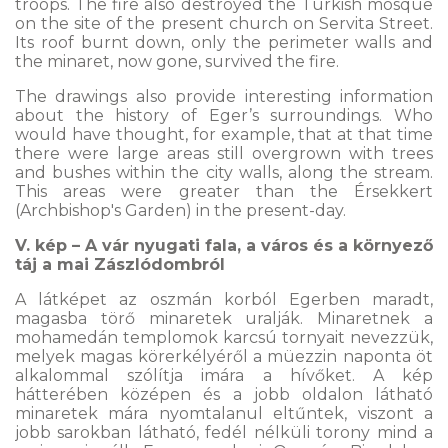
troops. The fire also destroyed the Turkish mosque
on the site of the present church on Servita Street.
Its roof burnt down, only the perimeter walls and
the minaret, now gone, survived the fire.
The drawings also provide interesting information
about the history of Eger’s surroundings. Who
would have thought, for example, that at that time
there were large areas still overgrown with trees
and bushes within the city walls, along the stream.
This areas were greater than the Érsekkert
(Archbishop's Garden) in the present-day.
V. kép – A vár nyugati fala, a város és a környező
táj a mai Zászlódombról
A látképet az oszmán korból Egerben maradt,
magasba törő minaretek uralják. Minaretnek a
mohamedán templomok karcsú tornyait nevezzük,
melyek magas körerkélyéről a müezzin naponta öt
alkalommal szólítja imára a hívőket. A kép
hátterében középen és a jobb oldalon látható
minaretek mára nyomtalanul eltűntek, viszont a
jobb sarokban látható, fedél nélküli torony mind a