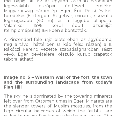
mai napig áll. Ez az egykori Oszmán Birodalom
legészakibb európai építészeti emléke.
Magyarország három ép (Eger, Érd, Pécs) és két
töredékes (Esztergom, Szigetvár) minaretje közül a
legmagasabb (40 m) és a legjobb állapotú.
Valamikor 1596 körül épült dzsámiját
(templomépület) 1841-ben elbontották.
A Zinzendorf-féle rajz előterében az ágyúdomb,
míg a távoli háttérben (a kép felső részén) a II.
Rákóczi Ferenc vezette szabadságharcban részt
vevő, Eger bevételére készülő kuruc csapatok
tábora látható.
Image no. 5 – Western wall of the fort, the town
and the surrounding landscape from today's
Flag Hill
The skyline is dominated by the towering minarets
left over from Ottoman times in Eger. Minarets are
the slender towers of Muslim mosques, from the
high circular balconies of which the faithful are
called to prayer five times a day by a muezzin. The