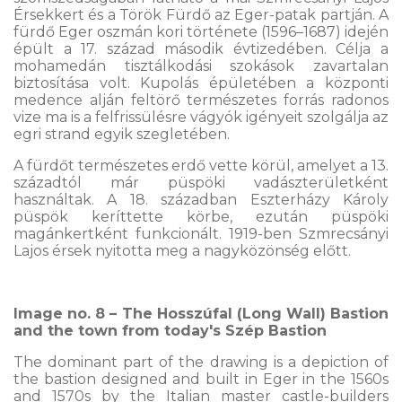
Érsekkert és a Török Fürdő az Eger-patak partján. A
fürdő Eger oszmán kori története (1596–1687) idején
épült a 17. század második évtizedében. Célja a
mohamedán tisztálkodási szokások zavartalan
biztosítása volt. Kupolás épületében a központi
medence alján feltörő természetes forrás radonos
vize ma is a felfrissülésre vágyók igényeit szolgálja az
egri strand egyik szegletében.
A fürdőt természetes erdő vette körül, amelyet a 13.
századtól már püspöki vadászterületként
használtak. A 18. században Eszterházy Károly
püspök keríttette körbe, ezután püspöki
magánkertként funkcionált. 1919-ben Szmrecsányi
Lajos érsek nyitotta meg a nagyközönség előtt.
Image no. 8 – The Hosszúfal (Long Wall) Bastion
and the town from today's Szép Bastion
The dominant part of the drawing is a depiction of
the bastion designed and built in Eger in the 1560s
and 1570s by the Italian master castle-builders