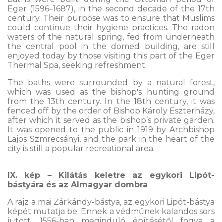
Eger (1596–1687), in the second decade of the 17th
century. Their purpose was to ensure that Muslims
could continue their hygiene practices. The radon
waters of the natural spring, fed from underneath
the central pool in the domed building, are still
enjoyed today by those visiting this part of the Eger
Thermal Spa, seeking refreshment.
The baths were surrounded by a natural forest,
which was used as the bishop's hunting ground
from the 13th century. In the 18th century, it was
fenced off by the order of Bishop Károly Eszterházy,
after which it served as the bishop’s private garden.
It was opened to the public in 1919 by Archbishop
Lajos Szmrecsányi, and the park in the heart of the
city is still a popular recreational area.
IX. kép – Kilátás keletre az egykori Lipót-
bástyára és az Almagyar dombra
A rajz a mai Zárkándy-bástya, az egykori Lipót-bástya
képét mutatja be. Ennek a védműnek kalandos sors
jutott. 1556-ban meginduló építésétől fogva a