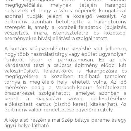
megfigyelőállás, melynek tetején harangot
helyeztek el, hogy a város népének kongatással
azonnal tudják jelezni a közelgő veszélyt. Az
építmény azonban betölthette a harangtorony
szerepét is, amely a korabeli feladatok (időjelzés,
vészjelzés, imára, istentiszteletre és közösségi
eseményekre hívás) ellátására szolgálhatott.
A kortárs világszemléletre kevésbé volt jellemző,
hogy több használati tárgy vagy épület ugyanolyan
funkciót lásson el párhuzamosan. Ez az elv
kérdésessé teszi a csúcsos építmény előbbi két
valószínűsített feladatkörét is. Harangozásra és
megfigyelésre a közelben található templom
tornya is megfelelő hely lehetett volna. Az idő
mérésére pedig a Varkoch-kapun feltételezett
óraszerkezet szolgálhatott, amelyet azonban a
képről a magyarázó szöveg beillesztéséhez
előkészített kartus (díszítő keret) kitakar(hat). Az
építmény valódi rendeltetése egyelőre rejtély.
A kép alsó részén a mai Szép bástya pereme és egy
ágyú helye látható.