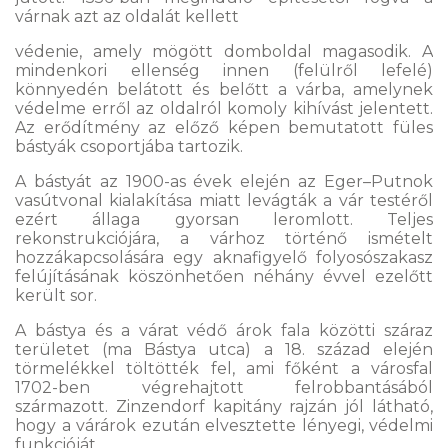
várnak azt az oldalát kellett
védenie, amely mögött domboldal magasodik. A
mindenkori ellenség innen (felülről lefelé)
könnyedén belátott és belőtt a várba, amelynek
védelme erről az oldalról komoly kihívást jelentett.
Az erődítmény az előző képen bemutatott füles
bástyák csoportjába tartozik.
A bástyát az 1900-as évek elején az Eger–Putnok
vasútvonal kialakítása miatt levágták a vár testéről
ezért állaga gyorsan leromlott. Teljes
rekonstrukciójára, a várhoz történő ismételt
hozzákapcsolására egy aknafigyelő folyosószakasz
felújításának köszönhetően néhány évvel ezelőtt
került sor.
A bástya és a várat védő árok fala közötti száraz
területet (ma Bástya utca) a 18. század elején
törmelékkel töltötték fel, ami főként a városfal
1702-ben végrehajtott felrobbantásából
származott. Zinzendorf kapitány rajzán jól látható,
hogy a várárok ezután elvesztette lényegi, védelmi
funkcióját.