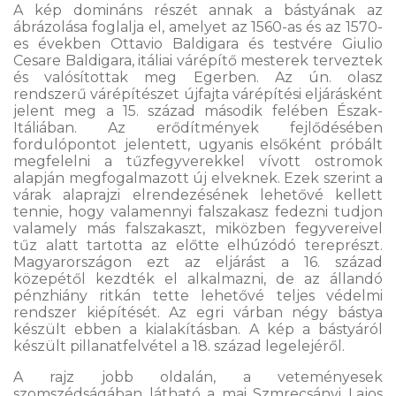
A kép domináns részét annak a bástyának az
ábrázolása foglalja el, amelyet az 1560-as és az 1570-
es években Ottavio Baldigara és testvére Giulio
Cesare Baldigara, itáliai várépítő mesterek terveztek
és valósítottak meg Egerben. Az ún. olasz
rendszerű várépítészet újfajta várépítési eljárásként
jelent meg a 15. század második felében Észak-
Itáliában. Az erődítmények fejlődésében
fordulópontot jelentett, ugyanis elsőként próbált
megfelelni a tűzfegyverekkel vívott ostromok
alapján megfogalmazott új elveknek. Ezek szerint a
várak alaprajzi elrendezésének lehetővé kellett
tennie, hogy valamennyi falszakasz fedezni tudjon
valamely más falszakaszt, miközben fegyvereivel
tűz alatt tartotta az előtte elhúzódó tereprészt.
Magyarországon ezt az eljárást a 16. század
közepétől kezdték el alkalmazni, de az állandó
pénzhiány ritkán tette lehetővé teljes védelmi
rendszer kiépítését. Az egri várban négy bástya
készült ebben a kialakításban. A kép a bástyáról
készült pillanatfelvétel a 18. század legelejéről.
A rajz jobb oldalán, a veteményesek
szomszédságában látható a mai Szmrecsányi Lajos