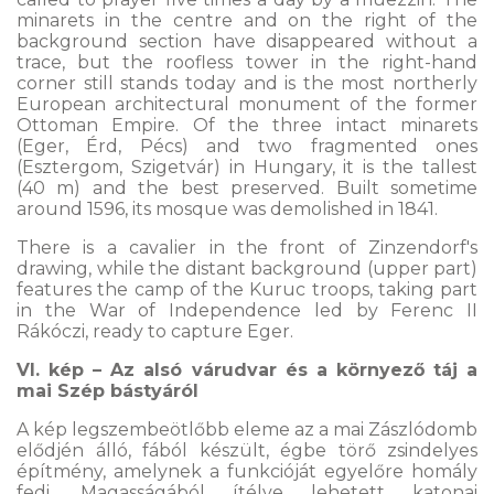
minarets in the centre and on the right of the
background section have disappeared without a
trace, but the roofless tower in the right-hand
corner still stands today and is the most northerly
European architectural monument of the former
Ottoman Empire. Of the three intact minarets
(Eger, Érd, Pécs) and two fragmented ones
(Esztergom, Szigetvár) in Hungary, it is the tallest
(40 m) and the best preserved. Built sometime
around 1596, its mosque was demolished in 1841.
There is a cavalier in the front of Zinzendorf's
drawing, while the distant background (upper part)
features the camp of the Kuruc troops, taking part
in the War of Independence led by Ferenc II
Rákóczi, ready to capture Eger.
VI. kép – Az alsó várudvar és a környező táj a
mai Szép bástyáról
A kép legszembeötlőbb eleme az a mai Zászlódomb
elődjén álló, fából készült, égbe törő zsindelyes
építmény, amelynek a funkcióját egyelőre homály
fedi. Magasságából ítélve lehetett katonai