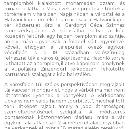
templomból kialakított mohamedán dzsámi és
minaretje látható. Mára ezek az épületek eltűntek a
történelem viharaiban. Napjainkban a városfal és a
Hatvani-kapu emlékét is már csak a Hatvani-kapu
tér közterület őrzi a Gárdonyi Géza Színház
szomszédságában. A városfalba építve a kép
közepén feltűnik egy hajdani templom alsó szintje,
amely mára ugyancsak a földdel vált egyenlővé.
Köveit, ahogyan a települést övező egykori
védőfaléit is, a 18. században valószínűleg
felhasználták a város újjáépítéséhez. Hasonló sorsra
juthatott az a templom, illetve kápolna is, amelynek
a kupolájára Zinzendorf jelképesen felkötötte
kartusának szalagját a kép bal szélén.
A városfalon túl széles perspektívában megrajzolt
táj kapcsán mondjuk el, hogy a várból ma már nem
láthatnánk ilyennek a környéket. A várkapitány
ugyanis nem valós, hanem „görbített”, meghajlított
terű látképet rajzolt, amely a jobb láthatóságot,
szemléltethetőséget szolgálta. A módszeres
bontásoknak köszönhetően ráadásul mára a vár
egykori falai átlagosan 2–4 méterrel alacsonyabban
helyezkednek el, mint a 18. század elején, tetejükről