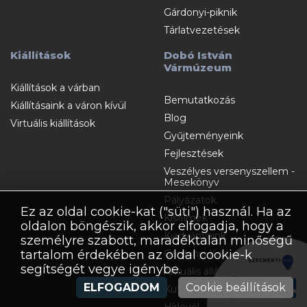
Gárdonyi-piknik
Tárlatvezetések
Kiállítások
Dobó István
Vármúzeum
Kiállítások a várban
Bemutatkozás
Kiállításaink a váron kívül
Blog
Virtuális kiállítások
Gyűjteményeink
Fejlesztések
Veszélyes versenyszellem -
Mesekönyv
Pályázatok
Ez az oldal cookie-kat ("süti") használ. Ha az
Kisfilmek
oldalon böngészik, akkor elfogadja, hogy a
Kiadványaink
személyre szabott, maradéktalan minőségű
Gárdonyi Kert
tartalom érdekében az oldal cookie-k
segítségét vegye igénybe.
Aktuális álláshirdetések
ELFOGADOM
Cookie beállítások
Kutatóknak
Hírlevél