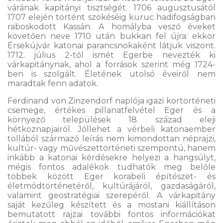
várának kapitányi tisztségét. 1706 augusztusától
1707 elején történt szökéséig kuruc hadifogságban
raboskodott Kassán. A homályba vesző éveket
követően neve 1710 után bukkan fel újra: ekkor
Érsekújvár katonai parancsnokaként látjuk viszont.
1712. július 2-től ismét Egerbe nevezték ki
várkapitánynak, ahol a források szerint még 1724-
ben is szolgált. Életének utolsó éveiről nem
maradtak fenn adatok.
Ferdinand von Zinzendorf naplója igazi kortörténeti
csemege, értékes pillanatfelvétel Eger és a
környező települések 18. század eleji
hétköznapjairól. Jóllehet a vérbeli katonaember
tollából származó leírás nem kimondottan néprajzi,
kultúr- vagy művészettörténeti szempontú, hanem
inkább a katonai kérdésekre helyezi a hangsúlyt,
mégis fontos adalékok tudhatók meg belőle
többek között Eger korabeli építészet- és
életmódtörténetéről, kultúrájáról, gazdaságáról,
valamint geostratégiai szerepéről. A várkapitány
saját kezűleg készített és a mostani kiállításon
bemutatott rajzai további fontos információkat