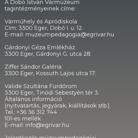
A Dobó István Vármúzeum
tagintézményeinek címe:
Várműhely és Apródiskola
Cím: 3300 Eger, Dobó I. u. 12.
E-mail: muzeumpedagogia@egrivar.hu
Gárdonyi Géza Emlékház
3300 Eger, Gárdonyi G. utca 28.
Ziffer Sándor Galéria
3300 Eger, Kossuth Lajos utca 17.
Valide Szultána Fürdőrom
3300 Eger, Tinódi Sebestyén tér 3.
Általános információ
(nyitvatartás, jegyárak, kiállítások stb.)
Tel.: +36 36 312 744
101-es mellék
E-mail: info@egrivar.hu
Jelentkezés múzeumpedagógiai