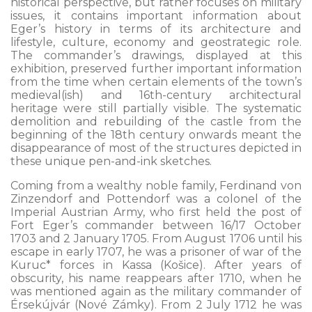
historical perspective, but rather focuses on military
issues, it contains important information about
Eger’s history in terms of its architecture and
lifestyle, culture, economy and geostrategic role.
The commander’s drawings, displayed at this
exhibition, preserved further important information
from the time when certain elements of the town’s
medieval(ish) and 16th-century architectural
heritage were still partially visible. The systematic
demolition and rebuilding of the castle from the
beginning of the 18th century onwards meant the
disappearance of most of the structures depicted in
these unique pen-and-ink sketches.
Coming from a wealthy noble family, Ferdinand von
Zinzendorf and Pottendorf was a colonel of the
Imperial Austrian Army, who first held the post of
Fort Eger’s commander between 16/17 October
1703 and 2 January 1705. From August 1706 until his
escape in early 1707, he was a prisoner of war of the
Kuruc* forces in Kassa (Košice). After years of
obscurity, his name reappears after 1710, when he
was mentioned again as the military commander of
Érsekújvár (Nové Zámky). From 2 July 1712 he was