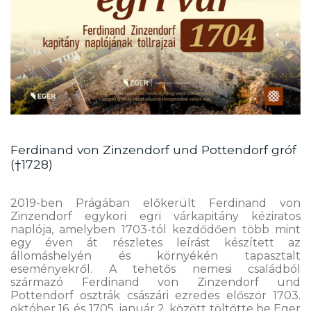
Ferdinand von Zinzendorf und Pottendorf gróf
(†1728)
2019-ben Prágában előkerült Ferdinand von
Zinzendorf egykori egri várkapitány kéziratos
naplója, amelyben 1703-tól kezdődően több mint
egy éven át részletes leírást készített az
állomáshelyén és környékén tapasztalt
eseményekről. A tehetős nemesi családból
származó Ferdinand von Zinzendorf und
Pottendorf osztrák császári ezredes először 1703.
október 16. és 1705. január 2. között töltötte be Eger