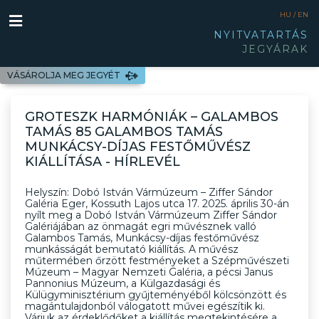
HU /
EN
NYITVATARTÁS
JEGYÁRAK
VÁSÁROLJA MEG JEGYÉT
GROTESZK HARMÓNIÁK – GALAMBOS
TAMÁS 85 GALAMBOS TAMÁS
MUNKÁCSY-DÍJAS FESTŐMŰVÉSZ
KIÁLLÍTÁSA - HÍRLEVÉL
Helyszín: Dobó István Vármúzeum – Ziffer Sándor
Galéria Eger, Kossuth Lajos utca 17. 2025. április 30-án
nyílt meg a Dobó István Vármúzeum Ziffer Sándor
Galériájában az önmagát egri művésznek valló
Galambos Tamás, Munkácsy-díjas festőművész
munkásságát bemutató kiállítás. A művész
műtermében őrzött festményeket a Szépművészeti
Múzeum – Magyar Nemzeti Galéria, a pécsi Janus
Pannonius Múzeum, a Külgazdasági és
Külügyminisztérium gyűjteményéből kölcsönzött és
magántulajdonból válogatott művei egészítik ki.
Várjuk az érdeklődőket a kiállítás megtekintésére a