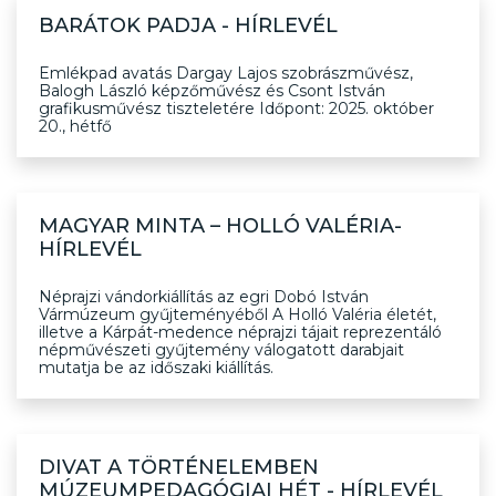
BARÁTOK PADJA - HÍRLEVÉL
Emlékpad avatás Dargay Lajos szobrászművész,
Balogh László képzőművész és Csont István
grafikusművész tiszteletére Időpont: 2025. október
20., hétfő
MAGYAR MINTA – HOLLÓ VALÉRIA-
HÍRLEVÉL
Néprajzi vándorkiállítás az egri Dobó István
Vármúzeum gyűjteményéből A Holló Valéria életét,
illetve a Kárpát-medence néprajzi tájait reprezentáló
népművészeti gyűjtemény válogatott darabjait
mutatja be az időszaki kiállítás.
DIVAT A TÖRTÉNELEMBEN
MÚZEUMPEDAGÓGIAI HÉT - HÍRLEVÉL