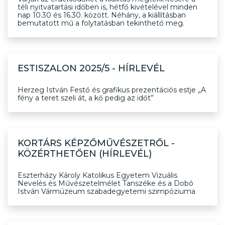
téli nyitvatartási időben is, hétfő kivételével minden
nap 10.30 és 16.30. között. Néhány, a kiállításban
bemutatott mű a folytatásban tekinthető meg.
ESTISZALON 2025/5 - HÍRLEVÉL
Herzeg István Festő és grafikus prezentációs estje „A
fény a teret szeli át, a kő pedig az időt”
KORTÁRS KÉPZŐMŰVÉSZETRŐL -
KÖZÉRTHETŐEN (HÍRLEVÉL)
Eszterházy Károly Katolikus Egyetem Vizuális
Nevelés és Művészetelmélet Tanszéke és a Dobó
István Vármúzeum szabadegyetemi szimpóziuma