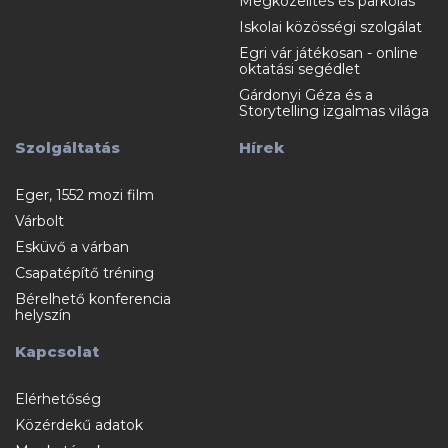
Megközelítés és parkolás
Iskolai közösségi szolgálat
Egri vár játékosan - online
oktatási segédlet
Gárdonyi Géza és a
Storytelling izgalmas világa
Szolgáltatás
Hírek
Eger, 1552 mozi film
Várbolt
Esküvő a várban
Csapatépítő tréning
Bérelhető konferencia
helyszín
Kapcsolat
Elérhetőség
Közérdekű adatok