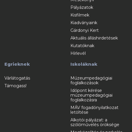
Pályázatok
Kisfilmek
Kiadványaink
Gárdonyi Kert
Aktuális álláshirdetések
Kutatóknak
Hírlevél
Egrieknek
Iskoláknak
Várlátogatás
Múzeumpedagógiai
foglalkozások
Támogass!
Időpont kérése
múzeumpedagógiai
foglalkozásra
MÁV fogadónyilatkozat
letöltése
Alkotói pályázat: a
szőlőművelés öröksége