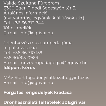
Valide Szultána Fürdőrom
3300 Eger, Tinódi Sebestyén tér 3.
Általános információ
(nyitvatartás, jegyárak, kiállítások stb.)
Tel.: +36 36 312 744
101-es mellék
E-mail: info@egrivar.hu
Jelentkezés múzeumpedagógiai
foglalkozásokra:
Tel.: +36 36 310 159
+36 30/815-0963
E-mail: muzeumpedagogia@egrivar.hu
Időpont kérés
MÁV Start fogadónyilatkozat ügyintézés
E-mail: info@egrivar.hu
Forgatási engedélyek kiadása
Drónhasználati feltételek az Egri vár