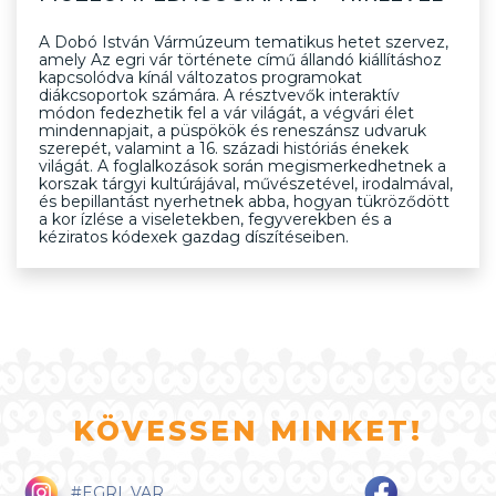
A Dobó István Vármúzeum tematikus hetet szervez,
amely Az egri vár története című állandó kiállításhoz
kapcsolódva kínál változatos programokat
diákcsoportok számára. A résztvevők interaktív
módon fedezhetik fel a vár világát, a végvári élet
mindennapjait, a püspökök és reneszánsz udvaruk
szerepét, valamint a 16. századi históriás énekek
világát. A foglalkozások során megismerkedhetnek a
korszak tárgyi kultúrájával, művészetével, irodalmával,
és bepillantást nyerhetnek abba, hogyan tükröződött
a kor ízlése a viseletekben, fegyverekben és a
kéziratos kódexek gazdag díszítéseiben.
KÖVESSEN MINKET!
#EGRI_VAR