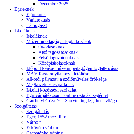
December 2025
Egrieknek
Egrieknek
Várlátogatás
Támogass!
Iskoláknak
Iskoláknak
Múzeumpedagógiai foglalkozások
Óvodásoknak
Alsó tagozatosoknak
Felső tagozatosoknak
Középiskolásoknak
Időpont kérése múzeumpedagógiai foglalkozásra
MÁV fogadónyilatkozat letöltése
Alkotói pályázat: a szőlőművelés öröksége
Megközelítés és parkolás
Iskolai közösségi szolgálat
Egri vár játékosan - online oktatási segédlet
Gárdonyi Géza és a Storytelling izgalmas világa
Szolgáltatás
Szolgáltatás
Eger, 1552 mozi film
Várbolt
Esküvő a várban
Csapatépítő tréning