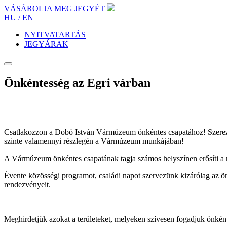
VÁSÁROLJA MEG JEGYÉT
HU /
EN
NYITVATARTÁS
JEGYÁRAK
Önkéntesség az Egri várban
Csatlakozzon a Dobó István Vármúzeum önkéntes csapatához! Szerezze
szinte valamennyi részlegén a Vármúzeum munkájában!
A Vármúzeum önkéntes csapatának tagja számos helyszínen erősíti a 
Évente közösségi programot, családi napot szervezünk kizárólag az ö
rendezvényeit.
Meghirdetjük azokat a területeket, melyeken szívesen fogadjuk önké