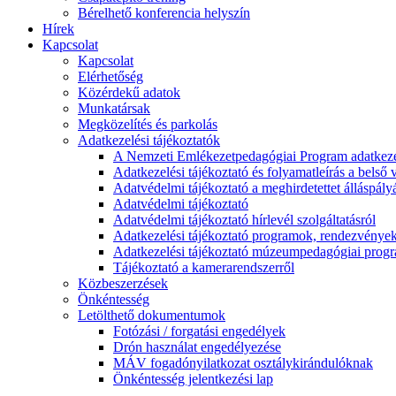
Bérelhető konferencia helyszín
Hírek
Kapcsolat
Kapcsolat
Elérhetőség
Közérdekű adatok
Munkatársak
Megközelítés és parkolás
Adatkezelési tájékoztatók
A Nemzeti Emlékezetpedagógiai Program adatkezel
Adatkezelési tájékoztató és folyamatleírás a belső v
Adatvédelmi tájékoztató a meghirdetettet álláspály
Adatvédelmi tájékoztató
Adatvédelmi tájékoztató hírlevél szolgáltatásról
Adatkezelési tájékoztató programok, rendezvénye
Adatkezelési tájékoztató múzeumpedagógiai progra
Tájékoztató a kamerarendszerről
Közbeszerzések
Önkéntesség
Letölthető dokumentumok
Fotózási / forgatási engedélyek
Drón használat engedélyezése
MÁV fogadónyilatkozat osztálykirándulóknak
Önkéntesség jelentkezési lap