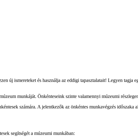
n új ismereteket és használja az eddigi tapasztalatait! Legyen tagja
múzeum munkáját. Önkénteseink szinte valamennyi múzeumi részlegen, 
nkéntesek számára. A jelentkezők az önkéntes munkavégzés időszaka ala
ntesek segítségét a múzeumi munkában: