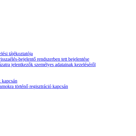
ési tájékoztatója
isszaélés-bejelentő rendszerben tett bejelentése
ázatra jelentkezők személyes adatainak kezeléséről
k kapcsán
mokra történő regisztráció kapcsán