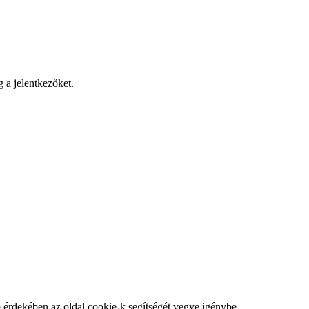
 a jelentkezőket.
m érdekében az oldal cookie-k segítségét vegye igénybe.