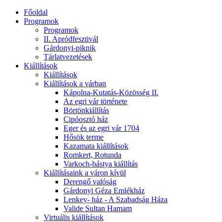
Főoldal
Programok
Programok
II. Apródfesztivál
Gárdonyi-piknik
Tárlatvezetések
Kiállítások
Kiállítások
Kiállítások a várban
Kápolna-Kutatás-Közösség II.
Az egri vár története
Börtönkiállítás
Cipóosztó ház
Eger és az egri vár 1704
Hősök terme
Kazamata kiállítások
Romkert, Rotunda
Varkoch-bástya kiállítás
Kiállításaink a váron kívül
Derengő valóság
Gárdonyi Géza Emlékház
Lenkey- ház - A Szabadság Háza
Valide Sultan Hamam
Virtuális kiállítások