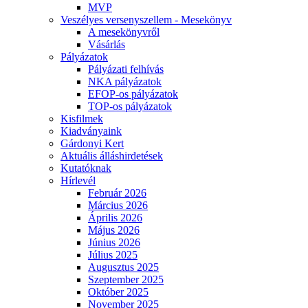
MVP
Veszélyes versenyszellem - Mesekönyv
A mesekönyvről
Vásárlás
Pályázatok
Pályázati felhívás
NKA pályázatok
EFOP-os pályázatok
TOP-os pályázatok
Kisfilmek
Kiadványaink
Gárdonyi Kert
Aktuális álláshirdetések
Kutatóknak
Hírlevél
Február 2026
Március 2026
Április 2026
Május 2026
Június 2026
Július 2025
Augusztus 2025
Szeptember 2025
Október 2025
November 2025