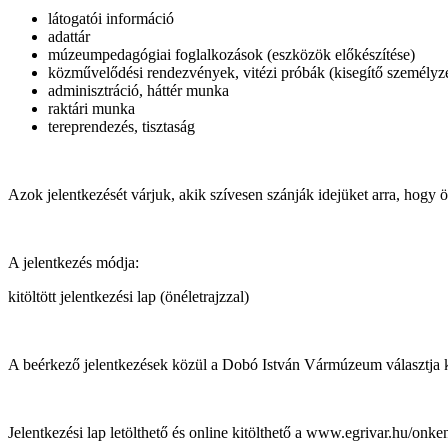
látogatói információ
adattár
múzeumpedagógiai foglalkozások (eszközök előkészítése)
közművelődési rendezvények, vitézi próbák (kisegítő személyze
adminisztráció, háttér munka
raktári munka
tereprendezés, tisztaság
Azok jelentkezését várjuk, akik szívesen szánják idejüket arra, hogy 
A jelentkezés módja:
kitöltött jelentkezési lap (önéletrajzzal)
A beérkező jelentkezések közül a Dobó István Vármúzeum választja k
Jelentkezési lap letölthető és online kitölthető a www.egrivar.hu/on