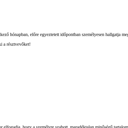
kező hónapban, előre egyeztetett időpontban személyesen hallgatja meg
i a résztvevőket!
kor elfogadja, hogy a személyre szabott, maradéktalan minőségű tartalo