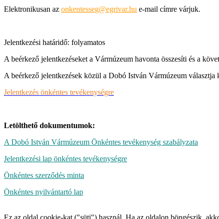
Elektronikusan az
onkentesseg@egrivar.hu
e-mail címre várjuk.
Jelentkezési határidő: folyamatos
A beérkező jelentkezéseket a Vármúzeum havonta összesíti és a követ
A beérkező jelentkezések közül a Dobó István Vármúzeum választja k
Jelentkezés önkéntes tevékenységre
Letölthető dokumentumok:
A Dobó István Vármúzeum Önkéntes tevékenység szabályzata
Jelentkezési lap önkéntes tevékenységre
Önkéntes szerződés minta
Önkéntes nyilvántartó lap
Ez az oldal cookie-kat ("süti") használ. Ha az oldalon böngészik, ak