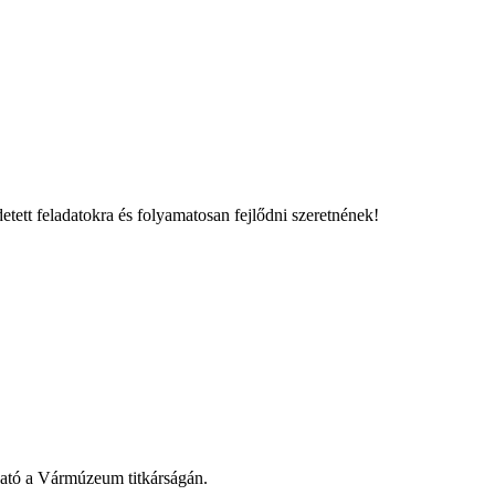
etett feladatokra és folyamatosan fejlődni szeretnének!
dható a Vármúzeum titkárságán.