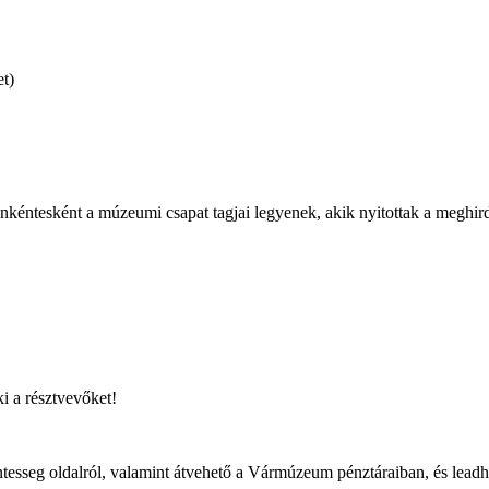
t)
önkéntesként a múzeumi csapat tagjai legyenek, akik nyitottak a meghird
i a résztvevőket!
kentesseg oldalról, valamint átvehető a Vármúzeum pénztáraiban, és lea