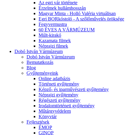
Az egri vár története
Érzelmek hullámhosszán
Magyar Minta - Holló Valéria virtuálisan
Egri BORkóstoló - A szőlőművelés öröksége
Fegyvermustra
60 ÉVES A VÁRMÚZEUM
Múlt-kirakó
Kazamata filmek
Néprajzi filmek
Dobó István Vármúzeum
Dobó István Vármúzeum
Bemutatkozás
Blog
Gyűjteményeink
Online adatbázis
Történeti gyűjtemény
Képző- és iparművészeti gyűjtemény
Néprajzi gyűjtemény
Régészeti gyűjtemény
Irodalomtörténeti gyűjtemény
Műtárgyvédelem
Könyvtár
Fejlesztések
ÉMOP
GINOP