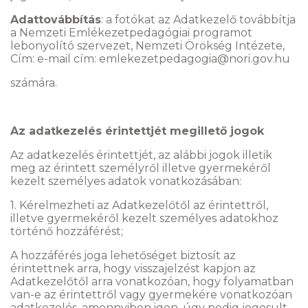
Adattovábbítás
: a fotókat az Adatkezelő továbbítja
a Nemzeti Emlékezetpedagógiai programot
lebonyolító szervezet, Nemzeti Örökség Intézete,
Cím: e-mail cím: emlekezetpedagogia@nori.gov.hu
számára.
Az adatkezelés érintettjét megillető jogok
Az adatkezelés érintettjét, az alábbi jogok illetik
meg az érintett személyről illetve gyermekéről
kezelt személyes adatok vonatkozásában:
1. Kérelmezheti az Adatkezelőtől az érintettről,
illetve gyermekéről kezelt személyes adatokhoz
történő hozzáférést;
A hozzáférés joga lehetőséget biztosít az
érintettnek arra, hogy visszajelzést kapjon az
Adatkezelőtől arra vonatkozóan, hogy folyamatban
van-e az érintettről vagy gyermekére vonatkozóan
adatkezelés, amennyiben igen, úgy pedig jogosult