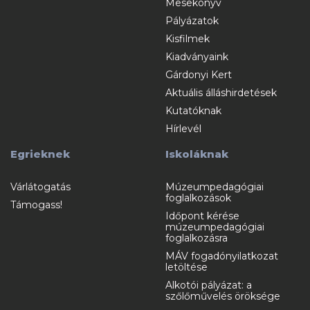
Mesekönyv
Pályázatok
Kisfilmek
Kiadványaink
Gárdonyi Kert
Aktuális álláshirdetések
Kutatóknak
Hírlevél
Egrieknek
Iskoláknak
Várlátogatás
Múzeumpedagógiai
foglalkozások
Támogass!
Időpont kérése
múzeumpedagógiai
foglalkozásra
MÁV fogadónyilatkozat
letöltése
Alkotói pályázat: a
szőlőművelés öröksége