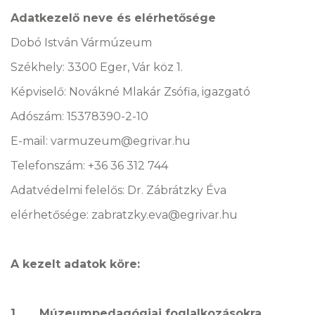
Adatkezelő neve és elérhetősége
Dobó István Vármúzeum
Székhely: 3300 Eger, Vár köz 1.
Képviselő: Novákné Mlakár Zsófia, igazgató
Adószám: 15378390-2-10
E-mail: varmuzeum@egrivar.hu
Telefonszám: +36 36 312 744
Adatvédelmi felelős: Dr. Zábrátzky Éva
elérhetősége: zabratzky.eva@egrivar.hu
A kezelt adatok köre:
1. Múzeumpedagógiai foglalkozásokra