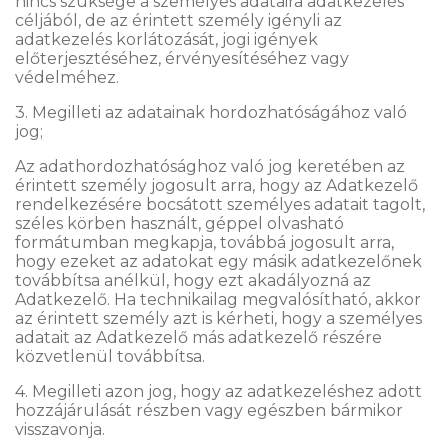
nincs szüksége a személyes adataira adatkezelés
céljából, de az érintett személy igényli az
adatkezelés korlátozását, jogi igények
előterjesztéséhez, érvényesítéséhez vagy
védelméhez.
3. Megilleti az adatainak hordozhatóságához való
jog;
Az adathordozhatósághoz való jog keretében az
érintett személy jogosult arra, hogy az Adatkezelő
rendelkezésére bocsátott személyes adatait tagolt,
széles körben használt, géppel olvasható
formátumban megkapja, továbbá jogosult arra,
hogy ezeket az adatokat egy másik adatkezelőnek
továbbítsa anélkül, hogy ezt akadályozná az
Adatkezelő. Ha technikailag megvalósítható, akkor
az érintett személy azt is kérheti, hogy a személyes
adatait az Adatkezelő más adatkezelő részére
közvetlenül továbbítsa.
4. Megilleti azon jog, hogy az adatkezeléshez adott
hozzájárulását részben vagy egészben bármikor
visszavonja.