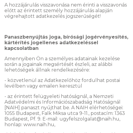
A hozzájárulás visszavonása nem érinti a visszavonás
előtt az érintett személy hozzájárulás alapján
végrehajtott adatkezelés jogszerűségét!
Panaszbenyújtás joga, bírósági jogérvényesítés,
kártérítés jogellenes adatkezeléssel
kapcsolatban
Amennyiben Ön a személyes adatainak kezelése
során a jogainak megsértését észleli, az alábbi
lehetőségek állnak rendelkezésére:
- közvetlenül az Adatkezelőhöz fordulhat postai
levélben vagy emailen keresztül
- az érintett felügyeleti hatóságnál, a Nemzeti
Adatvédelmi és Információszabadság Hatóságnál
[NAIH] panaszt nyújthat be. A NAIH elérhetőségei:
1055 Budapest, Falk Miksa utca 9-11., postacím: 1363
Budapest, Pf. 9. E-mail: ugyfelszolgalat@naih.hu,
honlap: www.naih.hu,