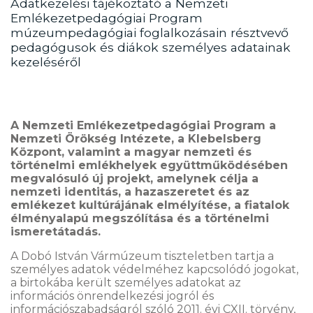
Adatkezelési tájékoztató a Nemzeti
Emlékezetpedagógiai Program
múzeumpedagógiai foglalkozásain résztvevő
pedagógusok és diákok személyes adatainak
kezeléséről
A Nemzeti Emlékezetpedagógiai Program a
Nemzeti Örökség Intézete, a Klebelsberg
Központ, valamint a magyar nemzeti és
történelmi emlékhelyek együttműködésében
megvalósuló új projekt, amelynek célja a
nemzeti identitás, a hazaszeretet és az
emlékezet kultúrájának elmélyítése, a fiatalok
élményalapú megszólítása és a történelmi
ismeretátadás.
A Dobó István Vármúzeum tiszteletben tartja a
személyes adatok védelméhez kapcsolódó jogokat,
a birtokába került személyes adatokat az
információs önrendelkezési jogról és
információszabadságról szóló 2011. évi CXII. törvény,