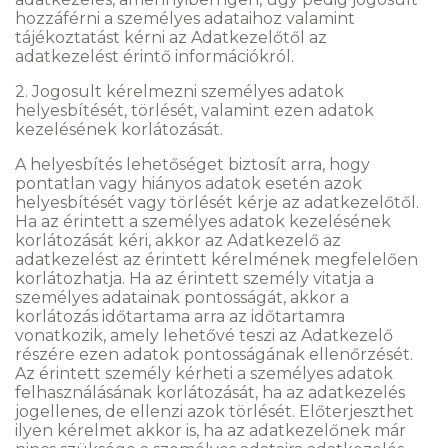
hozzáférni a személyes adataihoz valamint
tájékoztatást kérni az Adatkezelőtől az
adatkezelést érintő információkról.
2. Jogosult kérelmezni személyes adatok
helyesbítését, törlését, valamint ezen adatok
kezelésének korlátozását.
A helyesbítés lehetőséget biztosít arra, hogy
pontatlan vagy hiányos adatok esetén azok
helyesbítését vagy törlését kérje az adatkezelőtől.
Ha az érintett a személyes adatok kezelésének
korlátozását kéri, akkor az Adatkezelő az
adatkezelést az érintett kérelmének megfelelően
korlátozhatja. Ha az érintett személy vitatja a
személyes adatainak pontosságát, akkor a
korlátozás időtartama arra az időtartamra
vonatkozik, amely lehetővé teszi az Adatkezelő
részére ezen adatok pontosságának ellenőrzését.
Az érintett személy kérheti a személyes adatok
felhasználásának korlátozását, ha az adatkezelés
jogellenes, de ellenzi azok törlését. Előterjeszthet
ilyen kérelmet akkor is, ha az adatkezelőnek már