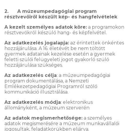
2. A múzeumpedagógiai program
résztvevőiről készült kép- és hangfelvételek
A kezelt személyes adatok köre:
a programokon
résztvevőkről készülő hang- és képfelvétel.
Az adatkezelés jogalapja:
az érintettek önkéntes
hozzájárulása. A 16. életévét be nem töltött
gyermek adatainak kezelése esetén a gyermek
feletti szülői felügyeleti jogot gyakorló szülő
hozzájárulása szükséges.
Az adatkezelés célja
: a múzeumpedagógiai
program dokumentálása, a Nemzeti
Emlékezetpedagógiai Programról szóló
kommunikáció illusztrálása.
Az adatkezelés módja
: elektronikus
állományként, a múzeum szerverén
Az adatok megismerhetősége:
a személyes
adatok megismerésére a múzeum munkavállalói
jogosultak, feladatkörükben eljárva.