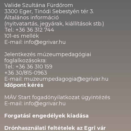
Valide Szultána Fürdőrom
3300 Eger, Tinódi Sebestyén tér 3.
Általános információ
(nyitvatartás, jegyárak, kiállítások stb.)
Tel.: +36 36 312 744
101-es mellék
E-mail: info@egrivar.hu
Jelentkezés múzeumpedagógiai
foglalkozásokra:
Tel.: +36 36 310 159
+36 30/815-0963
E-mail: muzeumpedagogia@egrivar.hu
Időpont kérés
MÁV Start fogadónyilatkozat ügyintézés
E-mail: info@egrivar.hu
Forgatási engedélyek kiadása
Drónhasználati feltételek az Egri vár