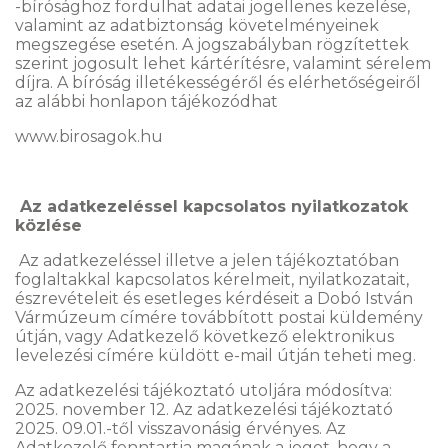
-bírósághoz fordulhat adatai jogellenes kezelése,
valamint az adatbiztonság követelményeinek
megszegése esetén. A jogszabályban rögzítettek
szerint jogosult lehet kártérítésre, valamint sérelem
díjra. A bíróság illetékességéről és elérhetőségeiről
az alábbi honlapon tájékozódhat
www.birosagok.hu
Az adatkezeléssel kapcsolatos nyilatkozatok
közlése
Az adatkezeléssel illetve a jelen tájékoztatóban
foglaltakkal kapcsolatos kérelmeit, nyilatkozatait,
észrevételeit és esetleges kérdéseit a Dobó István
Vármúzeum címére továbbított postai küldemény
útján, vagy Adatkezelő következő elektronikus
levelezési címére küldött e-mail útján teheti meg.
Az adatkezelési tájékoztató utoljára módosítva:
2025. november 12. Az adatkezelési tájékoztató
2025. 09.01.-től visszavonásig érvényes. Az
Adatkezelő fenntartja magának a jogot, hogy a