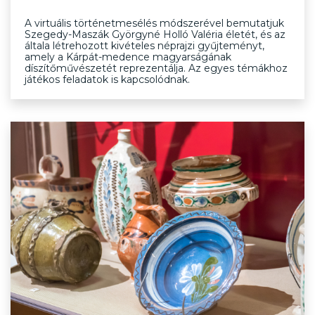
A virtuális történetmesélés módszerével bemutatjuk
Szegedy-Maszák Györgyné Holló Valéria életét, és az
általa létrehozott kivételes néprajzi gyűjteményt,
amely a Kárpát-medence magyarságának
díszítőművészetét reprezentálja. Az egyes témákhoz
játékos feladatok is kapcsolódnak.