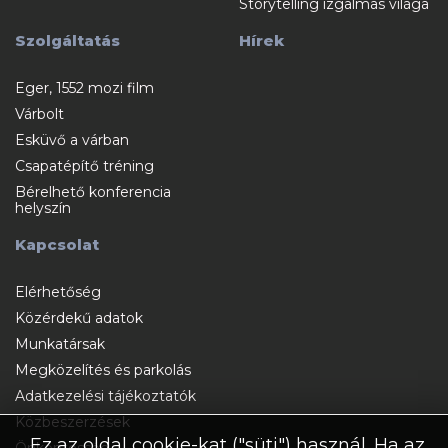
Storytelling izgalmas világa
Szolgáltatás
Hírek
Eger, 1552 mozi film
Várbolt
Esküvő a várban
Csapatépítő tréning
Bérelhető konferencia
helyszín
Kapcsolat
Elérhetőség
Közérdekű adatok
Munkatársak
Megközelítés és parkolás
Adatkezelési tájékoztatók
Közbeszerzések
Ez az oldal cookie-kat ("süti") használ. Ha az
Önkéntesség