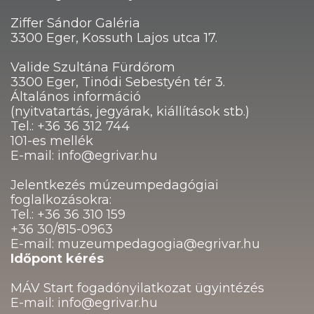
Ziffer Sándor Galéria
3300 Eger, Kossuth Lajos utca 17.
Valide Szultána Fürdőrom
3300 Eger, Tinódi Sebestyén tér 3.
Általános információ
(nyitvatartás, jegyárak, kiállítások stb.)
Tel.: +36 36 312 744
101-es mellék
E-mail: info@egrivar.hu
Jelentkezés múzeumpedagógiai
foglalkozásokra:
Tel.: +36 36 310 159
+36 30/815-0963
E-mail: muzeumpedagogia@egrivar.hu
Időpont kérés
MÁV Start fogadónyilatkozat ügyintézés
E-mail: info@egrivar.hu