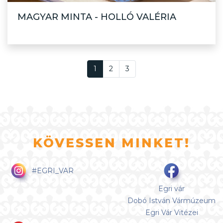
MAGYAR MINTA - HOLLÓ VALÉRIA
1
2
3
KÖVESSEN MINKET!
#EGRI_VAR
Egri vár
Dobó István Vármúzeum
Egri Vár Vitézei