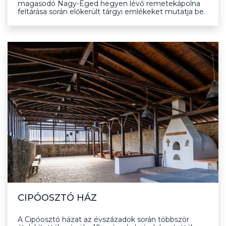
magasodó Nagy-Eged hegyen lévő remetekápolna
feltárása során előkerült tárgyi emlékeket mutatja be.
CIPÓOSZTÓ HÁZ
A Cipóosztó házat az évszázadok során többször