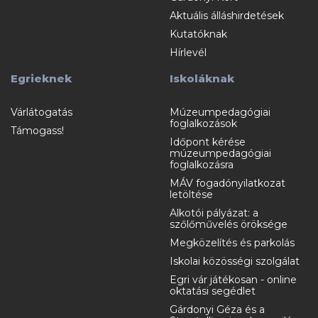
Aktuális álláshirdetések
Kutatóknak
Hírlevél
Egrieknek
Iskoláknak
Várlátogatás
Múzeumpedagógiai
foglalkozások
Támogass!
Időpont kérése
múzeumpedagógiai
foglalkozásra
MÁV fogadónyilatkozat
letöltése
Alkotói pályázat: a
szőlőművelés öröksége
Megközelítés és parkolás
Iskolai közösségi szolgálat
Egri vár játékosan - online
oktatási segédlet
Gárdonyi Géza és a