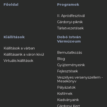
Főoldal
Programok
II. Apródfesztivál
Gárdonyi-piknik
Tárlatvezetések
Kiállítások
Dobó István
Vármúzeum
Kiállítások a várban
Bemutatkozás
Kiállításaink a váron kívül
Blog
Virtuális kiállítások
Gyűjteményeink
Fejlesztések
Veszélyes versenyszellem -
Mesekönyv
Pályázatok
Kisfilmek
Kiadványaink
Gárdonyi Kert