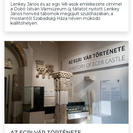
Lenkey János és az egri ’48-asok emlékezete címmel
a Dobó István Vármúzeum új tárlatot nyitott Lenkey
János honvéd tábornok megújult szülőházában, a
mostantól Szabadság Háza néven működő
kiállítóhelyen.
AZ EGRI VÁR TÖRTÉNETE