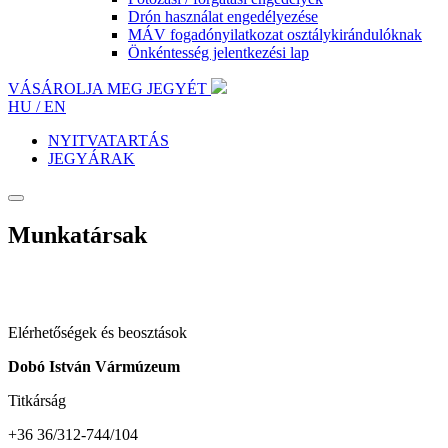
Drón használat engedélyezése
MÁV fogadónyilatkozat osztálykirándulóknak
Önkéntesség jelentkezési lap
VÁSÁROLJA MEG JEGYÉT
HU /
EN
NYITVATARTÁS
JEGYÁRAK
Munkatársak
Elérhetőségek és beosztások
Dobó István Vármúzeum
Titkárság
+36 36/312-744/104