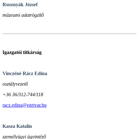
Rusznyák József
múzeumi adatrögzítő
Igazgatói titkárság
Vinczéné Rácz Edina
osztályvezető
+36 36/312-744/118
racz.edina@egrivar.hu
Kasza Katalin
személyügyi ügyintéző