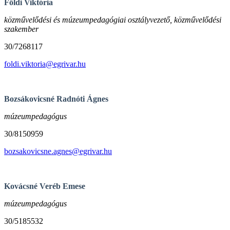
Földi Viktória
közművelődési és múzeumpedagógiai osztályvezető, közművelődési
szakember
30/7268117
foldi.viktoria@egrivar.hu
Bozsákovicsné Radnóti Ágnes
múzeumpedagógus
30/8150959
bozsakovicsne.agnes@egrivar.hu
Kovácsné Veréb Emese
múzeumpedagógus
30/5185532