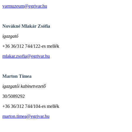
varmuzeum@egrivar.hu
Novákné Mlakár Zsófia
igazgató
+36 36/312 744/122-es mellék
mlakar.zsofia@egrivar.hu
Marton Tímea
igazgatói kabinetvezető
30/5089292
+36 36/312 744/104-es mellék
marton.timea@egrivar.hu