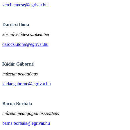
vereb.emese@egrivar.hu
Daróczi Ilona
közművelődési szakember
daroczi.ilona@egrivar.hu
Kádár Gáborné
múzeumpedagógus
kadar.gaborne@egrivar.hu
Barna Borbála
múzeumpedagógiai asszisztens
barna.borbala@egrivar.hu