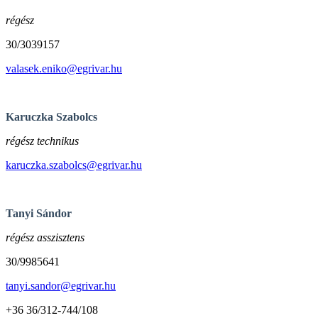
régész
30/3039157
valasek.eniko@egrivar.hu
Karuczka Szabolcs
régész technikus
karuczka.szabolcs@egrivar.hu
Tanyi Sándor
régész asszisztens
30/9985641
tanyi.sandor@egrivar.hu
+36 36/312-744/108