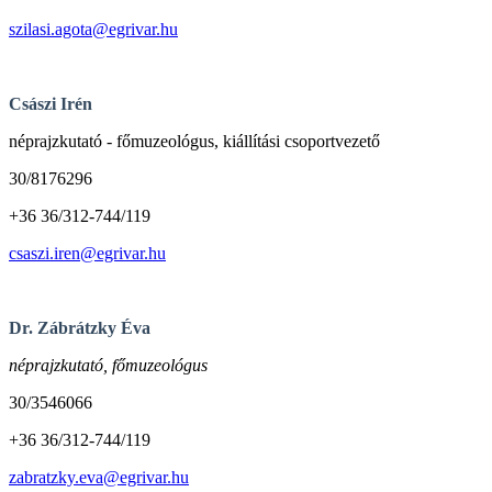
szilasi.agota@egrivar.hu
Császi Irén
néprajzkutató - főmuzeológus, kiállítási csoportvezető
30/8176296
+36 36/312-744/119
csaszi.iren@egrivar.hu
Dr. Zábrátzky Éva
néprajzkutató, főmuzeológus
30/3546066
+36 36/312-744/119
zabratzky.eva@egrivar.hu