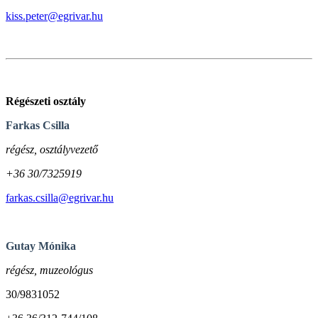
kiss.peter@egrivar.hu
Régészeti osztály
Farkas Csilla
régész, osztályvezető
+36 30/7325919
farkas.csilla@egrivar.hu
Gutay Mónika
régész, muzeológus
30/9831052