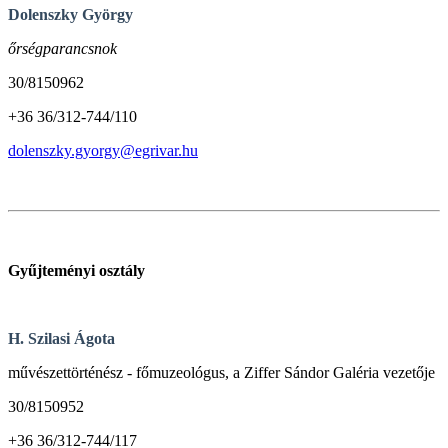
Dolenszky György
őrségparancsnok
30/8150962
+36 36/312-744/110
dolenszky.gyorgy
@egrivar.hu
Gyűjteményi osztály
H. Szilasi Ágota
művészettörténész - főmuzeológus, a Ziffer Sándor Galéria vezetője
30/8150952
+36 36/312-744/117