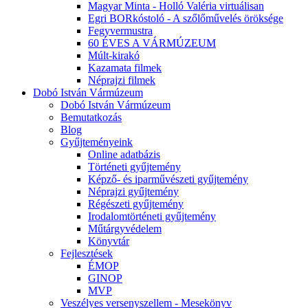
Magyar Minta - Holló Valéria virtuálisan
Egri BORkóstoló - A szőlőművelés öröksége
Fegyvermustra
60 ÉVES A VÁRMÚZEUM
Múlt-kirakó
Kazamata filmek
Néprajzi filmek
Dobó István Vármúzeum
Dobó István Vármúzeum
Bemutatkozás
Blog
Gyűjteményeink
Online adatbázis
Történeti gyűjtemény
Képző- és iparművészeti gyűjtemény
Néprajzi gyűjtemény
Régészeti gyűjtemény
Irodalomtörténeti gyűjtemény
Műtárgyvédelem
Könyvtár
Fejlesztések
ÉMOP
GINOP
MVP
Veszélyes versenyszellem - Mesekönyv