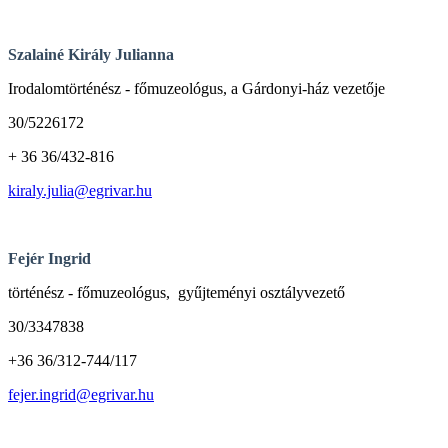
Szalainé Király Julianna
Irodalomtörténész - főmuzeológus, a Gárdonyi-ház vezetője
30/5226172
+ 36 36/432-816
kiraly.julia@egrivar.hu
Fejér Ingrid
történész - főmuzeológus, gyűjteményi osztályvezető
30/3347838
+36 36/312-744/117
fejer.ingrid@egrivar.hu