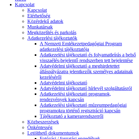
Kapcsolat
Kapcsolat
Elérhetőség
Közérdekű adatok
Munkatársak
Megközelítés és parkolás
Adatkezelési tájékoztatók
A Nemzeti Emlékezetpedagógiai Program
adatkezelési tájékoztatója
Adatkezelési tájékoztató és folyamatleírás a belső
visszaélés-bejelentő rendszerben tett bejelentése
Adatvédelmi tájékoztató a meghirdetettet
álláspályázatra jelentkezők személyes adatainak
kezeléséről
Adatvédelmi tájékoztató
Adatvédelmi tájékoztató hírlevél szolgáltatásról
Adatkezelési tájékoztató programok,
rendezvények kapcsán
Adatkezelési tájékoztató múzeumpedagógiai
programokra történő regisztráció kapcsán
Tájékoztató a kamerarendszerről
Közbeszerzések
Önkéntesség
Letölthető dokumentumok
Fotózási / forgatási engedélyek