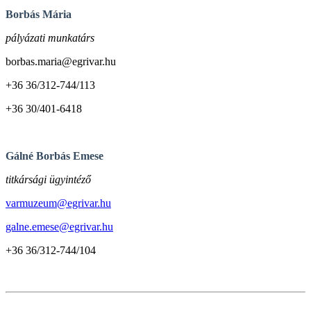
Borbás Mária
pályázati munkatárs
borbas.maria@egrivar.hu
+36 36/312-744/113
+36 30/401-6418
Gálné Borbás Emese
titkársági ügyintéző
varmuzeum@egrivar.hu
galne.emese@egrivar.hu
+36 36/312-744/104