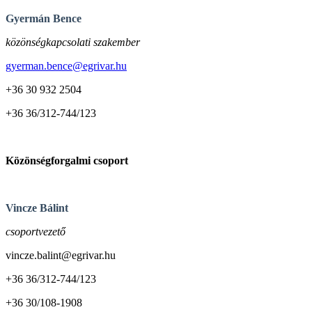
Gyermán Bence
közönségkapcsolati szakember
gyerman.bence@egrivar.hu
+36 30 932 2504
+36 36/312-744/123
Közönségforgalmi csoport
Vincze Bálint
csoportvezető
vincze.balint@egrivar.hu
+36 36/312-744/123
+36 30/108-1908