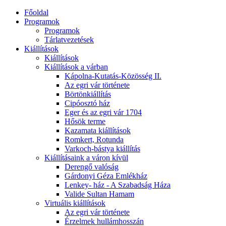
Főoldal
Programok
Programok
Tárlatvezetések
Kiállítások
Kiállítások
Kiállítások a várban
Kápolna-Kutatás-Közösség II.
Az egri vár története
Börtönkiállítás
Cipóosztó ház
Eger és az egri vár 1704
Hősök terme
Kazamata kiállítások
Romkert, Rotunda
Varkoch-bástya kiállítás
Kiállításaink a váron kívül
Derengő valóság
Gárdonyi Géza Emlékház
Lenkey- ház - A Szabadság Háza
Valide Sultan Hamam
Virtuális kiállítások
Az egri vár története
Érzelmek hullámhosszán