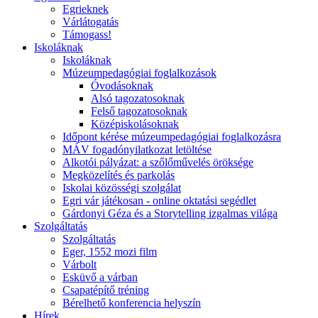
Egrieknek
Várlátogatás
Támogass!
Iskoláknak
Iskoláknak
Múzeumpedagógiai foglalkozások
Óvodásoknak
Alsó tagozatosoknak
Felső tagozatosoknak
Középiskolásoknak
Időpont kérése múzeumpedagógiai foglalkozásra
MÁV fogadónyilatkozat letöltése
Alkotói pályázat: a szőlőművelés öröksége
Megközelítés és parkolás
Iskolai közösségi szolgálat
Egri vár játékosan - online oktatási segédlet
Gárdonyi Géza és a Storytelling izgalmas világa
Szolgáltatás
Szolgáltatás
Eger, 1552 mozi film
Várbolt
Esküvő a várban
Csapatépítő tréning
Bérelhető konferencia helyszín
Hírek