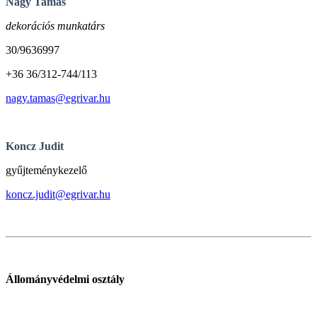
Nagy Tamás
dekorációs munkatárs
30/9636997
+36 36/312-744/113
nagy.tamas@egrivar.hu
Koncz Judit
gyűjteménykezelő
koncz.judit@egrivar.hu
Állományvédelmi osztály