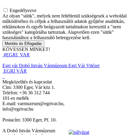
Engedélyezve
Az olyan "sütik", melyek nem feltétlenül szükségesek a weboldal
működéséhez és céljuk a felhasználói adatok gyűjtése analitikán,
reklámokon és egyéb beágyazott tartalmakon keresztül a "nem
szükséges" kategóriába tartoznak. Alapvetően ezen "sütik"
használatához a felhasználó beleegyezése kell.
Mentés és Elfogadás
KÖVESSEN MINKET!
#EGRI_VAR
Egri vár
Dobó István Vármúzeum
Egri Vár Vitézei
EGRI VÁR
Megközelítés és kapcsolat
Cím: 3300 Eger, Vár köz 1.
Telefon: +36 36 312 744
101-es mellék
E-mail: varmuzeum@egrivar.hu,
info@egrivar.hu
Postacím: 3300 Eger, Pf. 10.
A Dobó István Vármúzeum