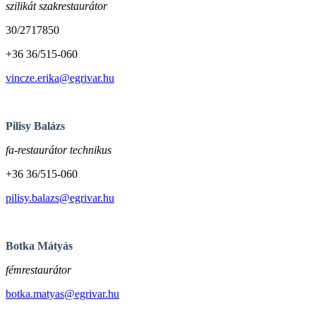
szilikát szakrestaurátor
30/2717850
+36 36/515-060
vincze.erika@egrivar.hu
Pilisy Balázs
fa-restaurátor technikus
+36 36/515-060
pilisy.balazs@egrivar.hu
Botka Mátyás
fémrestaurátor
botka.matyas@egrivar.hu