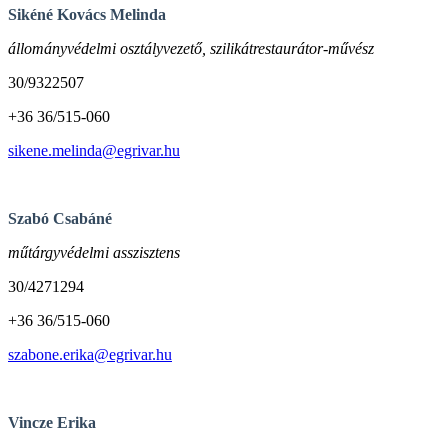
Sikéné Kovács Melinda
állományvédelmi osztályvezető, szilikátrestaurátor-művész
30/9322507
+36 36/515-060
sikene.melinda@egrivar.hu
Szabó Csabáné
műtárgyvédelmi asszisztens
30/4271294
+36 36/515-060
szabone.erika@egrivar.hu
Vincze Erika