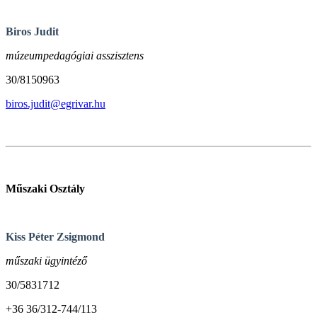
Biros Judit
múzeumpedagógiai asszisztens
30/8150963
biros.judit@egrivar.hu
Műszaki Osztály
Kiss Péter Zsigmond
műszaki ügyintéző
30/5831712
+36 36/312-744/113