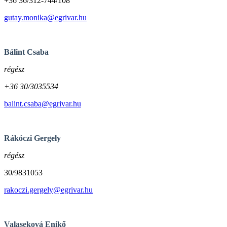
+36 36/312-744/108
gutay.monika@egrivar.hu
Bálint Csaba
régész
+36 30/3035534
balint.csaba@egrivar.hu
Rákóczi Gergely
régész
30/9831053
rakoczi.gergely@egrivar.hu
Valaseková Enikő