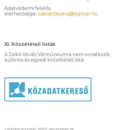
Adatvédelmi felelős
elérhetősége:
zabratzky.eva@egrivar.hu
XI. Közzétételi listák
A Dobó István Vármúzeumra nem vonatkozik
különös és egyedi közzétételi lista.
Utoljára frissítve: 2022. december 19.