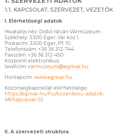
1. SZERVEZETI ADATOK
1.1. KAPCSOLAT, SZERVEZET, VEZETŐK
I. Elérhetőségi adatok
Hivatalos név: Dobó István Vármúzeum
Székhely: 3300 Eger, Vár köz 1.
Postacím: 3300 Eger, Pf. 10.
Telefonszám: +36 36 312-744
Faxszám: +36 36 312-450
Központi elektronikus
levélcím:
varmuzeum@egrivar.hu
Honlapcím:
www.egrivar.hu
Közönségkapcsolat elérhetősége:
https://egrivar.hu/hu/kozerdeku-adatok-
48/kapcsolat-55
II. A szervezeti struktúra