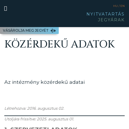
HU /
EN
NYITVATARTÁS
JEGYÁRAK
VÁSÁROLJA MEG JEGYÉT
KÖZÉRDEKŰ ADATOK
Az intézmény közérdekű adatai
Létrehozva: 2016. augusztus 02.
Utoljára frissítve: 2025. augusztus 01.