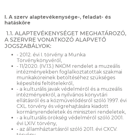
I. A szerv alaptevékenysége-, feladat- és
hatásköre
1.1. ALAPTEVÉKENYSÉGET MEGHATÁROZÓ,
A SZERVRE VONATKOZÓ ALAPVETŐ
JOGSZABÁLYOK:
- 2012. évi I. törvény a Munka
Törvénykönyvéről,
- 11/2020. (IV.13.) NKÖM rendelet a muzeális
intézményekben foglalkoztatottak szakmai
munkaköreinek betöltéséhez szükséges
képesítési feltételekről,
- a kulturális javak védelméről és a muzeális
intézményekről, a nyilvános könyvtári
ellátásról és a közművelődésről szóló 1997. évi
CXL. törvény és végrehajtására kiadott
kormányrendeletek és miniszteri rendeletek,
- a kulturális örökség védelméről szóló 2001.
évi LXIV. törvény,
- az államháztartásról szóló 2011. évi CXCV.
törvény,