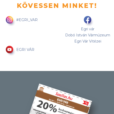
KÖVESSEN MINKET!
#EGRI_VAR
Egri vár
Dobó István Vármúzeum
Egri Vár Vitézei
EGRI VÁR