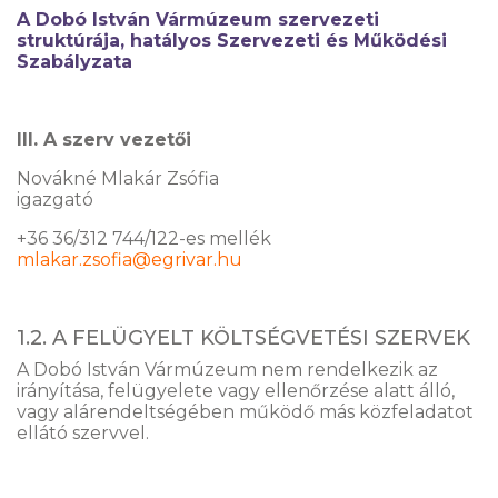
A Dobó István Vármúzeum szervezeti
struktúrája, hatályos Szervezeti és Működési
Szabályzata
III. A szerv vezetői
Novákné Mlakár Zsófia
igazgató
+36 36/312 744/122-es mellék
mlakar.zsofia@egrivar.hu
1.2. A FELÜGYELT KÖLTSÉGVETÉSI SZERVEK
A Dobó István Vármúzeum nem rendelkezik az
irányítása, felügyelete vagy ellenőrzése alatt álló,
vagy alárendeltségében működő más közfeladatot
ellátó szervvel.