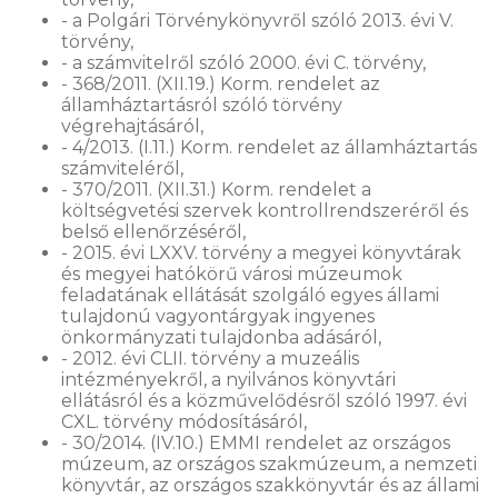
- a Polgári Törvénykönyvről szóló 2013. évi V.
törvény,
- a számvitelről szóló 2000. évi C. törvény,
- 368/2011. (XII.19.) Korm. rendelet az
államháztartásról szóló törvény
végrehajtásáról,
- 4/2013. (I.11.) Korm. rendelet az államháztartás
számviteléről,
- 370/2011. (XII.31.) Korm. rendelet a
költségvetési szervek kontrollrendszeréről és
belső ellenőrzéséről,
- 2015. évi LXXV. törvény a megyei könyvtárak
és megyei hatókörű városi múzeumok
feladatának ellátását szolgáló egyes állami
tulajdonú vagyontárgyak ingyenes
önkormányzati tulajdonba adásáról,
- 2012. évi CLII. törvény a muzeális
intézményekről, a nyilvános könyvtári
ellátásról és a közművelődésről szóló 1997. évi
CXL. törvény módosításáról,
- 30/2014. (IV.10.) EMMI rendelet az országos
múzeum, az országos szakmúzeum, a nemzeti
könyvtár, az országos szakkönyvtár és az állami