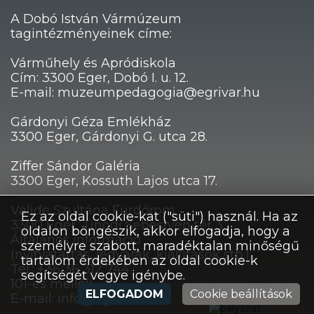
A Dobó István Vármúzeum
tagintézményeinek címe:
Várműhely és Apródiskola
Cím: 3300 Eger, Dobó I. u. 12.
E-mail: muzeumpedagogia@egrivar.hu
Gárdonyi Géza Emlékház
3300 Eger, Gárdonyi G. utca 28.
Ziffer Sándor Galéria
3300 Eger, Kossuth Lajos utca 17.
Valide Szultána Fürdőrom
Ez az oldal cookie-kat ("süti") használ. Ha az
3300 Eger, Tinódi Sebestyén tér 3.
oldalon böngészik, akkor elfogadja, hogy a
Általános információ
személyre szabott, maradéktalan minőségű
(nyitvatartás, jegyárak, kiállítások stb.)
tartalom érdekében az oldal cookie-k
Tel.: +36 36 312 744
segítségét vegye igénybe.
101-es mellék
ELFOGADOM
Cookie beállítások
E-mail: info@egrivar.hu