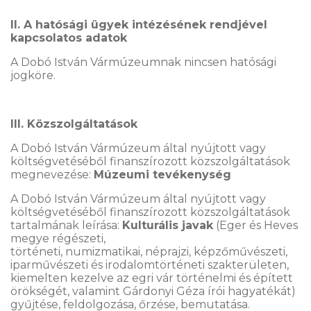
II. A hatósági ügyek intézésének rendjével
kapcsolatos adatok
A Dobó István Vármúzeumnak nincsen hatósági
jogköre.
III. Közszolgáltatások
A Dobó István Vármúzeum által nyújtott vagy
költségvetéséből finanszírozott közszolgáltatások
megnevezése:
Múzeumi tevékenység
A Dobó István Vármúzeum által nyújtott vagy
költségvetéséből finanszírozott közszolgáltatások
tartalmának leírása:
Kulturális javak
(Eger és Heves
megye régészeti,
történeti, numizmatikai, néprajzi, képzőművészeti,
iparművészeti és irodalomtörténeti szakterületen,
kiemelten kezelve az egri vár történelmi és épített
örökségét, valamint Gárdonyi Géza írói hagyatékát)
gyűjtése, feldolgozása, őrzése, bemutatása.