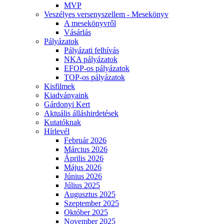
MVP
Veszélyes versenyszellem - Mesekönyv
A mesekönyvről
Vásárlás
Pályázatok
Pályázati felhívás
NKA pályázatok
EFOP-os pályázatok
TOP-os pályázatok
Kisfilmek
Kiadványaink
Gárdonyi Kert
Aktuális álláshirdetések
Kutatóknak
Hírlevél
Február 2026
Március 2026
Április 2026
Május 2026
Június 2026
Július 2025
Augusztus 2025
Szeptember 2025
Október 2025
November 2025