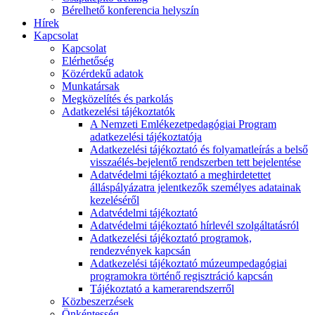
Bérelhető konferencia helyszín
Hírek
Kapcsolat
Kapcsolat
Elérhetőség
Közérdekű adatok
Munkatársak
Megközelítés és parkolás
Adatkezelési tájékoztatók
A Nemzeti Emlékezetpedagógiai Program
adatkezelési tájékoztatója
Adatkezelési tájékoztató és folyamatleírás a belső
visszaélés-bejelentő rendszerben tett bejelentése
Adatvédelmi tájékoztató a meghirdetettet
álláspályázatra jelentkezők személyes adatainak
kezeléséről
Adatvédelmi tájékoztató
Adatvédelmi tájékoztató hírlevél szolgáltatásról
Adatkezelési tájékoztató programok,
rendezvények kapcsán
Adatkezelési tájékoztató múzeumpedagógiai
programokra történő regisztráció kapcsán
Tájékoztató a kamerarendszerről
Közbeszerzések
Önkéntesség