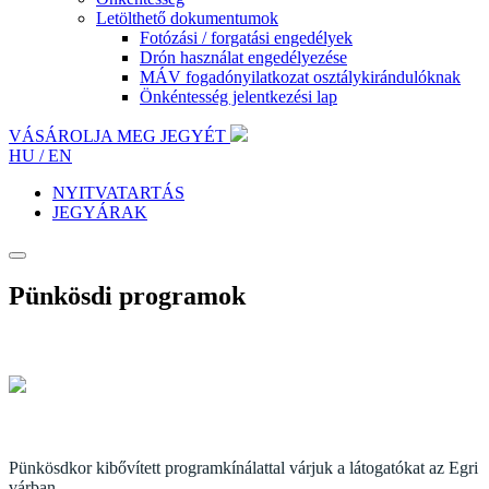
Letölthető dokumentumok
Fotózási / forgatási engedélyek
Drón használat engedélyezése
MÁV fogadónyilatkozat osztálykirándulóknak
Önkéntesség jelentkezési lap
VÁSÁROLJA MEG JEGYÉT
HU /
EN
NYITVATARTÁS
JEGYÁRAK
Pünkösdi programok
Pünkösdkor kibővített programkínálattal várjuk a látogatókat az Egri
várban.