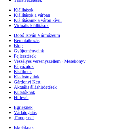
Tárlatvezetések
Kiállítások
Kiállítások a várban
Kiállításaink a váron kívül
Virtuális kiállítások
Dobó István Vármúzeum
Bemutatkozás
Blog
Gyűjteményeink
Fejlesztések
Veszélyes versenyszellem - Mesekönyv
Pályázatok
Kisfilmek
Kiadványaink
Gárdonyi Kert
Aktuális álláshirdetések
Kutatóknak
Hírlevél
Egrieknek
Várlátogatás
Támogass!
Iskoláknak