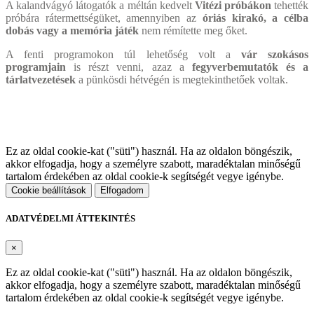
A kalandvágyó látogatók a méltán kedvelt
Vitézi próbákon
tehették
próbára rátermettségüket, amennyiben az
óriás kirakó, a célba
dobás vagy a memória játék
nem rémítette meg őket.
A fenti programokon túl lehetőség volt a
vár szokásos
programjain
is részt venni, azaz a
fegyverbemutatók és a
tárlatvezetések
a pünkösdi hétvégén is megtekinthetőek voltak.
Ez az oldal cookie-kat ("süti") használ. Ha az oldalon böngészik,
akkor elfogadja, hogy a személyre szabott, maradéktalan minőségű
tartalom érdekében az oldal cookie-k segítségét vegye igénybe.
Cookie beállítások
Elfogadom
ADATVÉDELMI ÁTTEKINTÉS
×
Ez az oldal cookie-kat ("süti") használ. Ha az oldalon böngészik,
akkor elfogadja, hogy a személyre szabott, maradéktalan minőségű
tartalom érdekében az oldal cookie-k segítségét vegye igénybe.