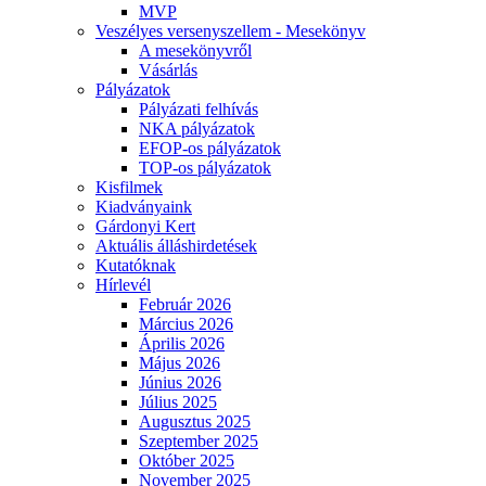
MVP
Veszélyes versenyszellem - Mesekönyv
A mesekönyvről
Vásárlás
Pályázatok
Pályázati felhívás
NKA pályázatok
EFOP-os pályázatok
TOP-os pályázatok
Kisfilmek
Kiadványaink
Gárdonyi Kert
Aktuális álláshirdetések
Kutatóknak
Hírlevél
Február 2026
Március 2026
Április 2026
Május 2026
Június 2026
Július 2025
Augusztus 2025
Szeptember 2025
Október 2025
November 2025