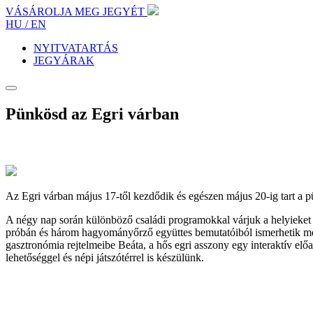
VÁSÁROLJA MEG JEGYÉT
HU /
EN
NYITVATARTÁS
JEGYÁRAK
Pünkösd az Egri várban
Az Egri várban május 17-től kezdődik és egészen május 20-ig tart a
A négy nap során különböző családi programokkal várjuk a helyieket és
próbán és három hagyományőrző együttes bemutatóiból ismerhetik meg a
gasztronómia rejtelmeibe Beáta, a hős egri asszony egy interaktív előa
lehetőséggel és népi játszótérrel is készülünk.