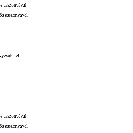
ős asszonyával
hős asszonyával
yesülettel
ős asszonyával
hős asszonyával