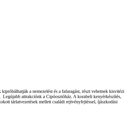
ipróbálhatják a nemezelést és a fafaragást, részt vehetnek kisvitézi
. Legújabb attrakciónk a Cipóosztóház. A korabeli kenyérkészítés,
tt tárlatvezetések mellett családi rejtvényfejtéssel, íjászkodási