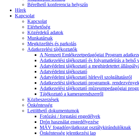
Bérelhető konferencia helyszín
Hírek
Kapcsolat
Kapcsolat
Elérhetőség
Közérdekű adatok
Munkatársak
Megközelítés és parkolás
Adatkezelési tájékoztatók
A Nemzeti Emlékezetpedagógiai Program adatkezel
Adatkezelési tájékoztató és folyamatleírás a belső v
Adatvédelmi tájékoztató a meghirdetettet álláspály
Adatvédelmi tájékoztató
Adatvédelmi tájékoztató hírlevél szolgáltatásról
Adatkezelési tájékoztató programok, rendezvénye
Adatkezelési tájékoztató múzeumpedagógiai progra
Tájékoztató a kamerarendszerről
Közbeszerzések
Önkéntesség
Letölthető dokumentumok
Fotózási / forgatási engedélyek
Drón használat engedélyezése
MÁV fogadónyilatkozat osztálykirándulóknak
Önkéntesség jelentkezési lap