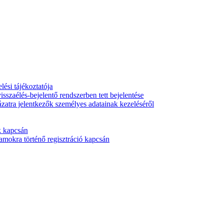
ési tájékoztatója
isszaélés-bejelentő rendszerben tett bejelentése
ázatra jelentkezők személyes adatainak kezeléséről
k kapcsán
mokra történő regisztráció kapcsán