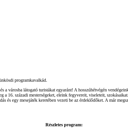
 pünkösdi programkavalkád.
 a városba látogató turistákat egyaránt! A hosszúhétvégén vendégeink k
 16. századi mesterségeket, eleink fegyvereit, viseleteit, szokásaikat
dás és egy mesejáték keretében vezeti be az érdeklődőket. A már megszoko
Részletes program: