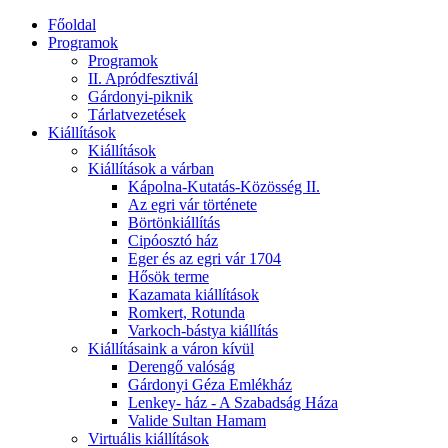
Főoldal
Programok
Programok
II. Apródfesztivál
Gárdonyi-piknik
Tárlatvezetések
Kiállítások
Kiállítások
Kiállítások a várban
Kápolna-Kutatás-Közösség II.
Az egri vár története
Börtönkiállítás
Cipóosztó ház
Eger és az egri vár 1704
Hősök terme
Kazamata kiállítások
Romkert, Rotunda
Varkoch-bástya kiállítás
Kiállításaink a váron kívül
Derengő valóság
Gárdonyi Géza Emlékház
Lenkey- ház - A Szabadság Háza
Valide Sultan Hamam
Virtuális kiállítások