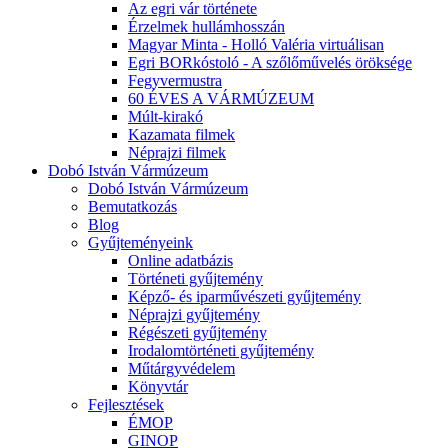
Az egri vár története
Érzelmek hullámhosszán
Magyar Minta - Holló Valéria virtuálisan
Egri BORkóstoló - A szőlőművelés öröksége
Fegyvermustra
60 ÉVES A VÁRMÚZEUM
Múlt-kirakó
Kazamata filmek
Néprajzi filmek
Dobó István Vármúzeum
Dobó István Vármúzeum
Bemutatkozás
Blog
Gyűjteményeink
Online adatbázis
Történeti gyűjtemény
Képző- és iparművészeti gyűjtemény
Néprajzi gyűjtemény
Régészeti gyűjtemény
Irodalomtörténeti gyűjtemény
Műtárgyvédelem
Könyvtár
Fejlesztések
ÉMOP
GINOP