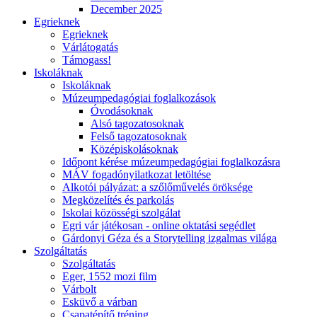
December 2025
Egrieknek
Egrieknek
Várlátogatás
Támogass!
Iskoláknak
Iskoláknak
Múzeumpedagógiai foglalkozások
Óvodásoknak
Alsó tagozatosoknak
Felső tagozatosoknak
Középiskolásoknak
Időpont kérése múzeumpedagógiai foglalkozásra
MÁV fogadónyilatkozat letöltése
Alkotói pályázat: a szőlőművelés öröksége
Megközelítés és parkolás
Iskolai közösségi szolgálat
Egri vár játékosan - online oktatási segédlet
Gárdonyi Géza és a Storytelling izgalmas világa
Szolgáltatás
Szolgáltatás
Eger, 1552 mozi film
Várbolt
Esküvő a várban
Csapatépítő tréning