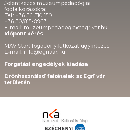
Jelentkezés múzeumpedagógiai
foglalkozásokra:
Tel.: +36 36 310 159
+36 30/815-0963
E-mail: muzeumpedagogia@egrivar.hu
Időpont kérés
MÁV Start fogadónyilatkozat ügyintézés
E-mail: info@egrivar.hu
Forgatási engedélyek kiadása
Drónhasználati feltételek az Egri vár
területén