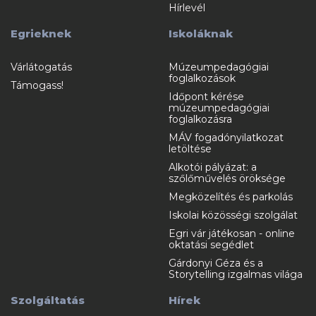
Hírlevél
Egrieknek
Iskoláknak
Várlátogatás
Múzeumpedagógiai
foglalkozások
Támogass!
Időpont kérése
múzeumpedagógiai
foglalkozásra
MÁV fogadónyilatkozat
letöltése
Alkotói pályázat: a
szőlőművelés öröksége
Megközelítés és parkolás
Iskolai közösségi szolgálat
Egri vár játékosan - online
oktatási segédlet
Gárdonyi Géza és a
Storytelling izgalmas világa
Szolgáltatás
Hírek