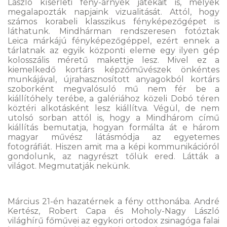
László kísérleti fény-árnyék játékait is, melyek
megalapozták napjaink vizualitását. Attól, hogy
számos korabeli klasszikus fényképezőgépet is
láthatunk. Mindhárman rendszeresen fotóztak
Leica márkájú fényképezőgéppel, ezért ennek a
tárlatnak az egyik központi eleme egy ilyen gép
kolosszális méretű makettje lesz. Mivel ez a
kiemelkedő kortárs képzőművészek önkéntes
munkájával, újrahasznosított anyagokból kortárs
szoborként megvalósuló mű nem fér be a
kiállítóhely terébe, a galériához közeli Dobó téren
köztéri alkotásként lesz kiállítva. Végül, de nem
utolsó sorban attól is, hogy a Mindhárom című
kiállítás bemutatja, hogyan formálta át e három
magyar művész látásmódja az egyetemes
fotográfiát. Hiszen amit ma a képi kommunikációról
gondolunk, az nagyrészt tőlük ered. Látták a
világot. Megmutatják nekünk.
Március 21-én hazatérnek a fény otthonába. André
Kertész, Robert Capa és Moholy-Nagy László
világhírű főművei az egykori ortodox zsinagóga falai