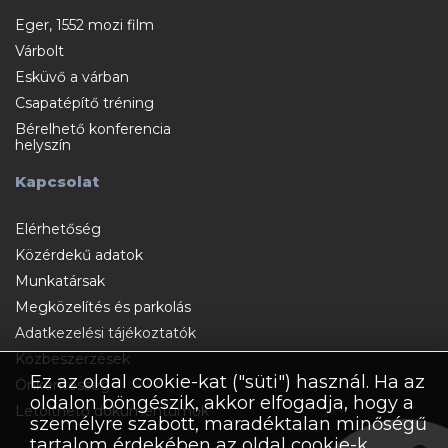
Eger, 1552 mozi film
Várbolt
Esküvő a várban
Csapatépítő tréning
Bérelhető konferencia
helyszín
Kapcsolat
Elérhetőség
Közérdekű adatok
Munkatársak
Megközelítés és parkolás
Adatkezelési tájékoztatók
Közbeszerzések
Ez az oldal cookie-kat ("süti") használ. Ha az
Önkéntesség
oldalon böngészik, akkor elfogadja, hogy a
Letölthető dokumentumok
személyre szabott, maradéktalan minőségű
tartalom érdekében az oldal cookie-k