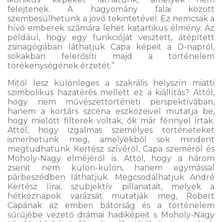
felejtenek. A hagyomány falai között
szembesülhetünk a jövő tekintetével. Ez nemcsak a
hívő emberek számára lehet katartikus élmény. Az
például, hogy egy funkcióját vesztett, átépített
zsinagógában láthatjuk Capa képeit a D-napról,
sokakban felerősíti majd a történelem
törékenységének érzetét.”
Mitől lesz különleges a szakrális helyszín miatti
szimbolikus hazatérés mellett ez a kiállítás? Attól,
hogy nem művészettörténeti perspektívában,
hanem a kortárs szcéna eszközeivel mutatja be,
hogy mielőtt filterek voltak, ők már fénnyel írtak.
Attól, hogy izgalmas személyes történeteket
ismerhetünk meg, amelyekből sok mindent
megtudhatunk Kertész szívéről, Capa szeméről és
Moholy-Nagy elméjéről is. Attól, hogy a három
zsenit nem külön-külön, hanem egymással
párbeszédben láthatjuk. Megcsodálhatjuk André
Kertész lírai, szubjektív pillanatait, melyek a
hétköznapok varázsát mutatják meg, Robert
Capának az emberi bátorság és a történelem
sűrűjébe vezető drámai hadiképeit s Moholy-Nagy