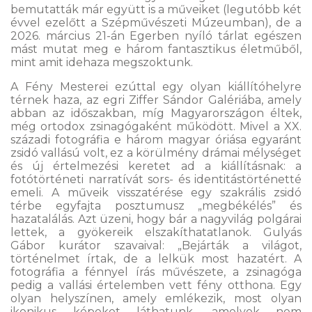
bemutatták már együtt is a műveiket (legutóbb két
évvel ezelőtt a Szépművészeti Múzeumban), de a
2026. március 21-án Egerben nyíló tárlat egészen
mást mutat meg e három fantasztikus életműből,
mint amit idehaza megszoktunk.
A Fény Mesterei ezúttal egy olyan kiállítóhelyre
térnek haza, az egri Ziffer Sándor Galériába, amely
abban az időszakban, míg Magyarországon éltek,
még ortodox zsinagógaként működött. Mivel a XX.
századi fotográfia e három magyar óriása egyaránt
zsidó vallású volt, ez a körülmény drámai mélységet
és új értelmezési keretet ad a kiállításnak: a
fotótörténeti narratívát sors- és identitástörténetté
emeli. A műveik visszatérése egy szakrális zsidó
térbe egyfajta posztumusz „megbékélés” és
hazatalálás. Azt üzeni, hogy bár a nagyvilág polgárai
lettek, a gyökereik elszakíthatatlanok. Gulyás
Gábor kurátor szavaival: „Bejárták a világot,
történelmet írtak, de a lelkük most hazatért. A
fotográfia a fénnyel írás művészete, a zsinagóga
pedig a vallási értelemben vett fény otthona. Egy
olyan helyszínen, amely emlékezik, most olyan
ikonikus képeket láthatunk, amelyek nem