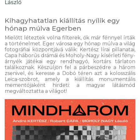
László
Kihagyhatatlan kiállítás nyílik egy
hónap múlva Egerben
Mielőtt léteztek volna filterek, ők már fénnyel írták
a történelmet. Eger városa egy hónap múlva a világ
fotográfiai központjává válik: Kertész lírai pillanatai,
Capa háborús drámái és Moholy-Nagy kísérleti fény-
árnyék játékai egy rendhagyó, kortárs tárlaton
találkoznak. Készüljön fel a párbeszédre a három
zsenivel, és keresse a Dobó téren azt a kolosszális
Leica-szobrot, amely a kiállítás monumentális
mementójaként hirdeti: a magyar látásmód
megváltoztatta a világot!