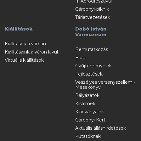
II. Apródfesztivál
Gárdonyi-piknik
Tárlatvezetések
Kiállítások
Dobó István
Vármúzeum
Kiállítások a várban
Bemutatkozás
Kiállításaink a váron kívül
Blog
Virtuális kiállítások
Gyűjteményeink
Fejlesztések
Veszélyes versenyszellem -
Mesekönyv
Pályázatok
Kisfilmek
Kiadványaink
Gárdonyi Kert
Aktuális álláshirdetések
Kutatóknak