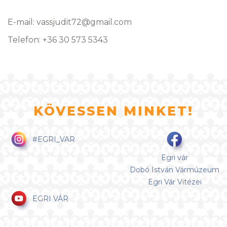
E-mail: vassjudit72@gmail.com
Telefon: +36 30 573 5343
KÖVESSEN MINKET!
#EGRI_VAR
Egri vár
Dobó István Vármúzeum
Egri Vár Vitézei
EGRI VÁR