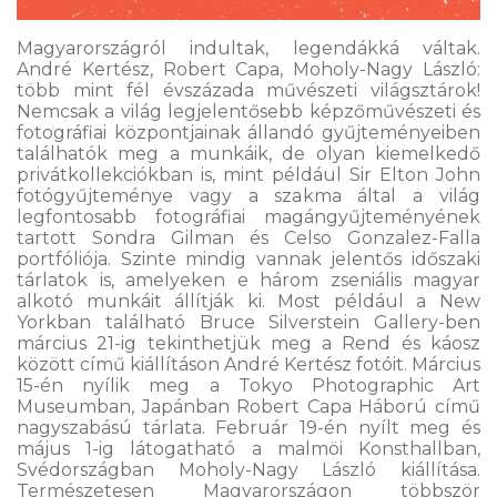
Magyarországról indultak, legendákká váltak.
André Kertész, Robert Capa, Moholy-Nagy László:
több mint fél évszázada művészeti világsztárok!
Nemcsak a világ legjelentősebb képzőművészeti és
fotográfiai központjainak állandó gyűjteményeiben
találhatók meg a munkáik, de olyan kiemelkedő
privátkollekciókban is, mint például Sir Elton John
fotógyűjteménye vagy a szakma által a világ
legfontosabb fotográfiai magángyűjteményének
tartott Sondra Gilman és Celso Gonzalez-Falla
portfóliója. Szinte mindig vannak jelentős időszaki
tárlatok is, amelyeken e három zseniális magyar
alkotó munkáit állítják ki. Most például a New
Yorkban található Bruce Silverstein Gallery-ben
március 21-ig tekinthetjük meg a Rend és káosz
között című kiállításon André Kertész fotóit. Március
15-én nyílik meg a Tokyo Photographic Art
Museumban, Japánban Robert Capa Háború című
nagyszabású tárlata. Február 19-én nyílt meg és
május 1-ig látogatható a malmöi Konsthallban,
Svédországban Moholy-Nagy László kiállítása.
Természetesen Magyarországon többször