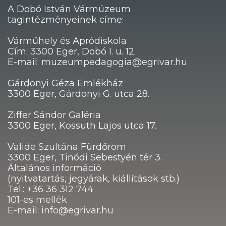
A Dobó István Vármúzeum
tagintézményeinek címe:
Várműhely és Apródiskola
Cím: 3300 Eger, Dobó I. u. 12.
E-mail: muzeumpedagogia@egrivar.hu
Gárdonyi Géza Emlékház
3300 Eger, Gárdonyi G. utca 28.
Ziffer Sándor Galéria
3300 Eger, Kossuth Lajos utca 17.
Valide Szultána Fürdőrom
3300 Eger, Tinódi Sebestyén tér 3.
Általános információ
(nyitvatartás, jegyárak, kiállítások stb.)
Tel.: +36 36 312 744
101-es mellék
E-mail: info@egrivar.hu