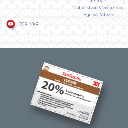
Egri vár
Dobó István Vármúzeum
Egri Vár Vitézei
EGRI VÁR