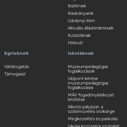
Kisfilmek
Kiadványaink
Gárdonyi Kert
Aktuális álláshirdetések
Kutatóknak
Hírlevél
Egrieknek
Iskoláknak
Várlátogatás
Múzeumpedagógiai
foglalkozások
Támogass!
Időpont kérése
múzeumpedagógiai
foglalkozásra
MÁV fogadónyilatkozat
letöltése
Alkotói pályázat: a
szőlőművelés öröksége
Megközelítés és parkolás
Iskolai közösségi szolgálat