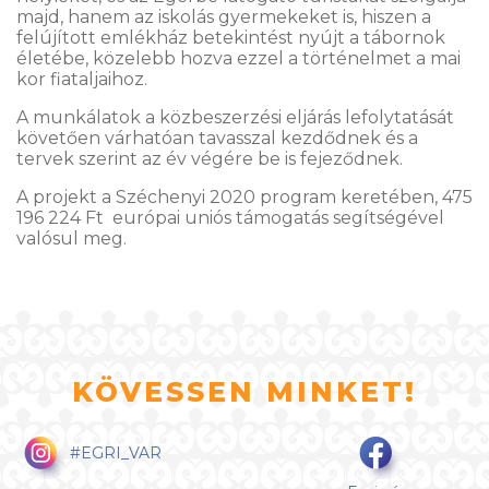
majd, hanem az iskolás gyermekeket is, hiszen a
felújított emlékház betekintést nyújt a tábornok
életébe, közelebb hozva ezzel a történelmet a mai
kor fiataljaihoz.
A munkálatok a közbeszerzési eljárás lefolytatását
követően várhatóan tavasszal kezdődnek és a
tervek szerint az év végére be is fejeződnek.
A projekt a Széchenyi 2020 program keretében, 475
196 224 Ft európai uniós támogatás segítségével
valósul meg.
KÖVESSEN MINKET!
#EGRI_VAR