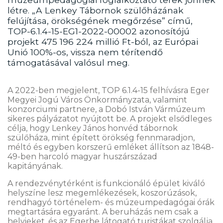
létre. „A Lenkey Tábornok szülőházának
felújítása, örökségének megőrzése” című,
TOP-6.1.4-15-EG1-2022-00002 azonosítójú
projekt 475 196 224 millió Ft-ból, az Európai
Unió 100%-os, vissza nem térítendő
támogatásával valósul meg.
A 2022-ben megjelent, TOP 6.1.4-15 felhívásra Eger
Megyei Jogú Város Önkormányzata, valamint
konzorciumi partnere, a Dobó István Vármúzeum
sikeres pályázatot nyújtott be. A projekt elsődleges
célja, hogy Lenkey János honvéd tábornok
szülőháza, mint épített örökség fennmaradjon,
méltó és egyben korszerű emléket állítson az 1848-
49-ben harcoló magyar huszárszázad
kapitányának.
A rendezvénytérként is funkcionáló épület kiváló
helyszíne lesz megemlékezések, koszorúzások,
rendhagyó történelem- és múzeumpedagógai órák
megtartására egyaránt. A beruházás nem csak a
helyieket, és az Egerbe látogató turistákat szolgálja