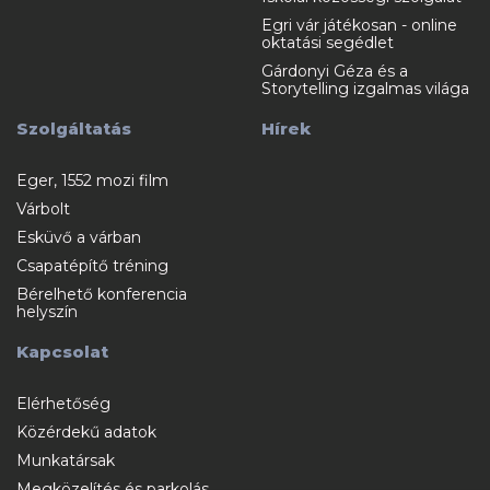
Egri vár játékosan - online
oktatási segédlet
Gárdonyi Géza és a
Storytelling izgalmas világa
Szolgáltatás
Hírek
Eger, 1552 mozi film
Várbolt
Esküvő a várban
Csapatépítő tréning
Bérelhető konferencia
helyszín
Kapcsolat
Elérhetőség
Közérdekű adatok
Munkatársak
Megközelítés és parkolás