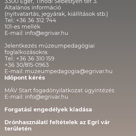
3300 Eger, Tinódi Sebestyén tér 3.
Általános információ
(nyitvatartás, jegyárak, kiállítások stb.)
Tel.: +36 36 312 744
101-es mellék
E-mail: info@egrivar.hu
Jelentkezés múzeumpedagógiai
foglalkozásokra:
Tel.: +36 36 310 159
+36 30/815-0963
E-mail: muzeumpedagogia@egrivar.hu
Időpont kérés
MÁV Start fogadónyilatkozat ügyintézés
E-mail: info@egrivar.hu
Forgatási engedélyek kiadása
Drónhasználati feltételek az Egri vár
területén