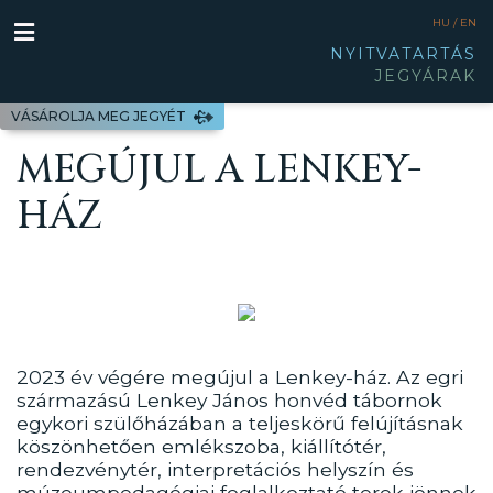
HU /
EN
NYITVATARTÁS
JEGYÁRAK
VÁSÁROLJA MEG JEGYÉT
MEGÚJUL A LENKEY-
HÁZ
2023 év végére megújul a Lenkey-ház. Az egri
származású Lenkey János honvéd tábornok
egykori szülőházában a teljeskörű felújításnak
köszönhetően emlékszoba, kiállítótér,
rendezvénytér, interpretációs helyszín és
múzeumpedagógiai foglalkoztató terek jönnek