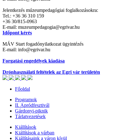
Jelentkezés múzeumpedagógiai foglalkozásokra:
Tel.: +36 36 310 159
+36 30/815-0963
E-mail: muzeumpedagogia@egrivar.hu
Időpont kérés
MÁV Start fogadónyilatkozat ügyintézés
E-mail: info@egrivar.hu
Forgatási engedélyek kiadása
Drónhasználati feltételek az Egri vár területén
Főoldal
Programok
II. Apródfesztivál
Gárdonyi-piknik
Tárlatvezetések
Kiállítások
Kiállítások a várban
Kiállításaink a váron kívül