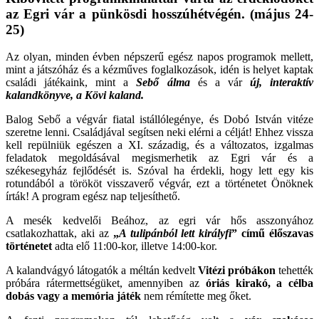
az Egri vár a pünkösdi hosszúhétvégén. (május 24-
25)
Az olyan, minden évben népszerű egész napos programok mellett,
mint a játszóház és a kézműves foglalkozások, idén is helyet kaptak
családi játékaink, mint a
Sebő álma
és a vár
új, interaktív
kalandkönyve, a Kövi kaland.
Balog Sebő a végvár fiatal istállólegénye, és Dobó István vitéze
szeretne lenni. Családjával segítsen neki elérni a célját! Ehhez vissza
kell repülniük egészen a XI. századig, és a változatos, izgalmas
feladatok megoldásával megismerhetik az Egri vár és a
székesegyház fejlődését is. Szóval ha érdekli, hogy lett egy kis
rotundából a törököt visszaverő végvár, ezt a történetet Önöknek
írták! A program egész nap teljesíthető.
A mesék kedvelői Beához, az egri vár hős asszonyához
csatlakozhattak, aki az
„
A tulipánból lett királyfi
” című élőszavas
történetet
adta elő 11:00-kor, illetve 14:00-kor.
A kalandvágyó látogatók a méltán kedvelt
Vitézi próbákon
tehették
próbára rátermettségüket, amennyiben az
óriás kirakó, a célba
dobás vagy a memória játék
nem rémítette meg őket.