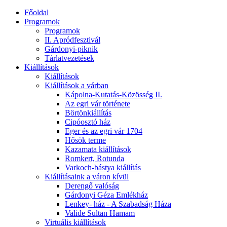
Főoldal
Programok
Programok
II. Apródfesztivál
Gárdonyi-piknik
Tárlatvezetések
Kiállítások
Kiállítások
Kiállítások a várban
Kápolna-Kutatás-Közösség II.
Az egri vár története
Börtönkiállítás
Cipóosztó ház
Eger és az egri vár 1704
Hősök terme
Kazamata kiállítások
Romkert, Rotunda
Varkoch-bástya kiállítás
Kiállításaink a váron kívül
Derengő valóság
Gárdonyi Géza Emlékház
Lenkey- ház - A Szabadság Háza
Valide Sultan Hamam
Virtuális kiállítások