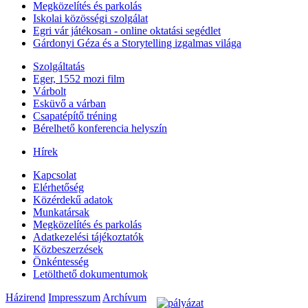
Megközelítés és parkolás
Iskolai közösségi szolgálat
Egri vár játékosan - online oktatási segédlet
Gárdonyi Géza és a Storytelling izgalmas világa
Szolgáltatás
Eger, 1552 mozi film
Várbolt
Esküvő a várban
Csapatépítő tréning
Bérelhető konferencia helyszín
Hírek
Kapcsolat
Elérhetőség
Közérdekű adatok
Munkatársak
Megközelítés és parkolás
Adatkezelési tájékoztatók
Közbeszerzések
Önkéntesség
Letölthető dokumentumok
Házirend
Impresszum
Archívum