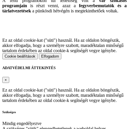
A fenti programokon túl lehetőség volt a
vár szokásos
programjain
is részt venni, azaz a
fegyverbemutatók és a
tárlatvezetések
a pünkösdi hétvégén is megtekinthetőek voltak.
Ez az oldal cookie-kat ("süti") használ. Ha az oldalon böngészik,
akkor elfogadja, hogy a személyre szabott, maradéktalan minőségű
tartalom érdekében az oldal cookie-k segítségét vegye igénybe.
Cookie beállítások
Elfogadom
ADATVÉDELMI ÁTTEKINTÉS
×
Ez az oldal cookie-kat ("süti") használ. Ha az oldalon böngészik,
akkor elfogadja, hogy a személyre szabott, maradéktalan minőségű
tartalom érdekében az oldal cookie-k segítségét vegye igénybe.
Szükséges
Mindig engedélyezve
A szükséges "sütik" elengedhetetlenek a weboldal helyes