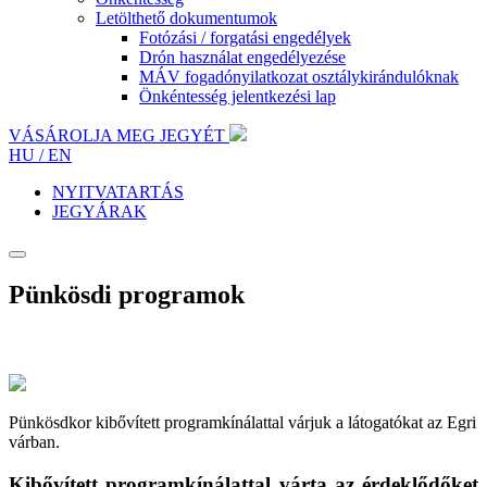
Letölthető dokumentumok
Fotózási / forgatási engedélyek
Drón használat engedélyezése
MÁV fogadónyilatkozat osztálykirándulóknak
Önkéntesség jelentkezési lap
VÁSÁROLJA MEG JEGYÉT
HU /
EN
NYITVATARTÁS
JEGYÁRAK
Pünkösdi programok
Pünkösdkor kibővített programkínálattal várjuk a látogatókat az Egri
várban.
Kibővített programkínálattal várta az érdeklődőket