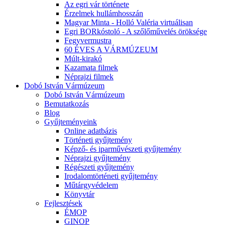
Az egri vár története
Érzelmek hullámhosszán
Magyar Minta - Holló Valéria virtuálisan
Egri BORkóstoló - A szőlőművelés öröksége
Fegyvermustra
60 ÉVES A VÁRMÚZEUM
Múlt-kirakó
Kazamata filmek
Néprajzi filmek
Dobó István Vármúzeum
Dobó István Vármúzeum
Bemutatkozás
Blog
Gyűjteményeink
Online adatbázis
Történeti gyűjtemény
Képző- és iparművészeti gyűjtemény
Néprajzi gyűjtemény
Régészeti gyűjtemény
Irodalomtörténeti gyűjtemény
Műtárgyvédelem
Könyvtár
Fejlesztések
ÉMOP
GINOP