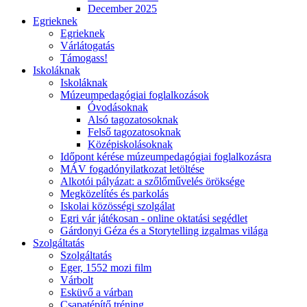
December 2025
Egrieknek
Egrieknek
Várlátogatás
Támogass!
Iskoláknak
Iskoláknak
Múzeumpedagógiai foglalkozások
Óvodásoknak
Alsó tagozatosoknak
Felső tagozatosoknak
Középiskolásoknak
Időpont kérése múzeumpedagógiai foglalkozásra
MÁV fogadónyilatkozat letöltése
Alkotói pályázat: a szőlőművelés öröksége
Megközelítés és parkolás
Iskolai közösségi szolgálat
Egri vár játékosan - online oktatási segédlet
Gárdonyi Géza és a Storytelling izgalmas világa
Szolgáltatás
Szolgáltatás
Eger, 1552 mozi film
Várbolt
Esküvő a várban
Csapatépítő tréning