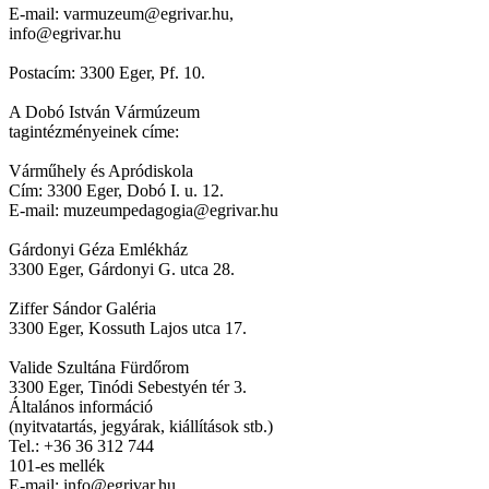
E-mail: varmuzeum@egrivar.hu,
info@egrivar.hu
Postacím: 3300 Eger, Pf. 10.
A Dobó István Vármúzeum
tagintézményeinek címe:
Várműhely és Apródiskola
Cím: 3300 Eger, Dobó I. u. 12.
E-mail: muzeumpedagogia@egrivar.hu
Gárdonyi Géza Emlékház
3300 Eger, Gárdonyi G. utca 28.
Ziffer Sándor Galéria
3300 Eger, Kossuth Lajos utca 17.
Valide Szultána Fürdőrom
3300 Eger, Tinódi Sebestyén tér 3.
Általános információ
(nyitvatartás, jegyárak, kiállítások stb.)
Tel.: +36 36 312 744
101-es mellék
E-mail: info@egrivar.hu