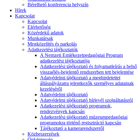
Bérelhető konferencia helyszín
Hírek
Kapcsolat
Kapcsolat
Elérhetőség
Közérdekű adatok
Munkatársak
Megközelítés és parkolás
Adatkezelési tájékoztatók
A Nemzeti Emlékezetpedagógiai Program
adatkezelési tájékoztatója
Adatkezelési tájékoztató és folyamatleírás a belső
visszaélés-bejelentő rendszerben tett bejelentése
Adatvédelmi tájékoztató a meghirdetettet
álláspályázatra jelentkezők személyes adatainak
kezeléséről
Adatvédelmi tájékoztató
Adatvédelmi tájékoztató hírlevél szolgáltatásról
Adatkezelési tájékoztató programok,
rendezvények kapcsán
Adatkezelési tájékoztató múzeumpedagógiai
programokra történő regisztráció kapcsán
Tájékoztató a kamerarendszerről
Közbeszerzések
Önkéntesség