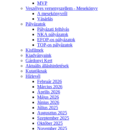
MVP
Veszélyes versenyszellem - Mesekönyv
A mesekönyvről
Vásárlás
Pályázatok
Pályázati felhívás
NKA pályázatok
EFOP-os pályázatok
TOP-os pályázatok
Kisfilmek
Kiadványaink
Gárdonyi Kert
Aktuális álláshirdetések
Kutatóknak
Hírlevél
Február 2026
Március 2026
Április 2026
Május 2026
Június 2026
Július 2025
Augusztus 2025
Szeptember 2025
Október 2025
November 2025