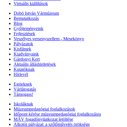
Virtuális kiállítások
Dobó István Vármúzeum
Bemutatkozás
Blog
Gyűjteményeink
Fejlesztések
Veszélyes versenyszellem - Mesekönyv
Pályázatok
Kisfilmek
Kiadványaink
Gárdonyi Kert
Aktuális álláshirdetések
Kutatóknak
Hírlevél
Egrieknek
Várlátogatás
Támogass!
Iskoláknak
Múzeumpedagógiai foglalkozások
Időpont kérése múzeumpedagógiai foglalkozásra
MÁV fogadónyilatkozat letöltése
Alkotói pályázat: a szőlőművelés öröksége