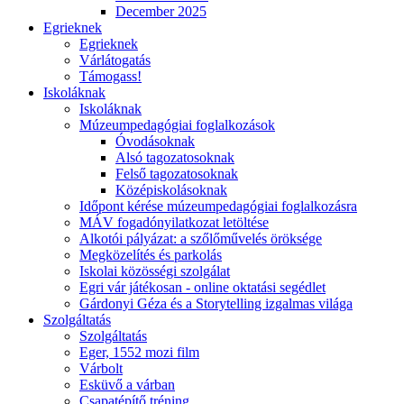
December 2025
Egrieknek
Egrieknek
Várlátogatás
Támogass!
Iskoláknak
Iskoláknak
Múzeumpedagógiai foglalkozások
Óvodásoknak
Alsó tagozatosoknak
Felső tagozatosoknak
Középiskolásoknak
Időpont kérése múzeumpedagógiai foglalkozásra
MÁV fogadónyilatkozat letöltése
Alkotói pályázat: a szőlőművelés öröksége
Megközelítés és parkolás
Iskolai közösségi szolgálat
Egri vár játékosan - online oktatási segédlet
Gárdonyi Géza és a Storytelling izgalmas világa
Szolgáltatás
Szolgáltatás
Eger, 1552 mozi film
Várbolt
Esküvő a várban
Csapatépítő tréning