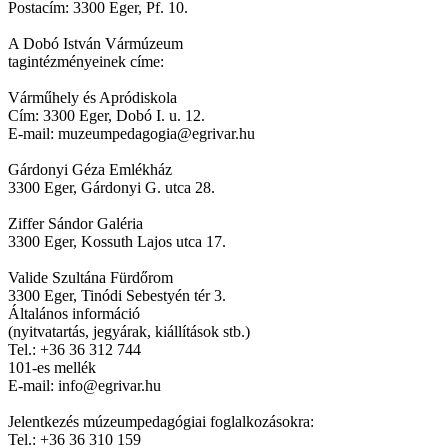
Postacím: 3300 Eger, Pf. 10.
A Dobó István Vármúzeum
tagintézményeinek címe:
Várműhely és Apródiskola
Cím: 3300 Eger, Dobó I. u. 12.
E-mail: muzeumpedagogia@egrivar.hu
Gárdonyi Géza Emlékház
3300 Eger, Gárdonyi G. utca 28.
Ziffer Sándor Galéria
3300 Eger, Kossuth Lajos utca 17.
Valide Szultána Fürdőrom
3300 Eger, Tinódi Sebestyén tér 3.
Általános információ
(nyitvatartás, jegyárak, kiállítások stb.)
Tel.: +36 36 312 744
101-es mellék
E-mail: info@egrivar.hu
Jelentkezés múzeumpedagógiai foglalkozásokra:
Tel.: +36 36 310 159