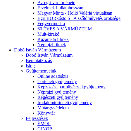
Az egri vár története
Érzelmek hullámhosszán
Magyar Minta - Holló Valéria virtuálisan
Egri BORkóstoló - A szőlőművelés öröksége
Fegyvermustra
60 ÉVES A VÁRMÚZEUM
Múlt-kirakó
Kazamata filmek
Néprajzi filmek
Dobó István Vármúzeum
Dobó István Vármúzeum
Bemutatkozás
Blog
Gyűjteményeink
Online adatbázis
Történeti gyűjtemény
Képző- és iparművészeti gyűjtemény
Néprajzi gyűjtemény
Régészeti gyűjtemény
Irodalomtörténeti gyűjtemény
Műtárgyvédelem
Könyvtár
Fejlesztések
ÉMOP
GINOP