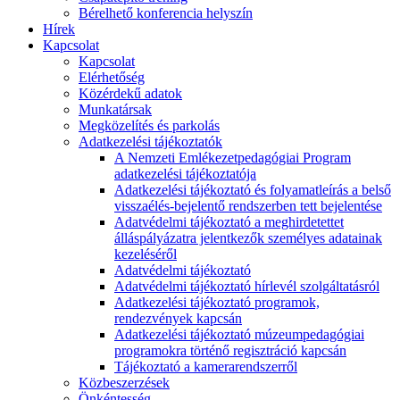
Bérelhető konferencia helyszín
Hírek
Kapcsolat
Kapcsolat
Elérhetőség
Közérdekű adatok
Munkatársak
Megközelítés és parkolás
Adatkezelési tájékoztatók
A Nemzeti Emlékezetpedagógiai Program
adatkezelési tájékoztatója
Adatkezelési tájékoztató és folyamatleírás a belső
visszaélés-bejelentő rendszerben tett bejelentése
Adatvédelmi tájékoztató a meghirdetettet
álláspályázatra jelentkezők személyes adatainak
kezeléséről
Adatvédelmi tájékoztató
Adatvédelmi tájékoztató hírlevél szolgáltatásról
Adatkezelési tájékoztató programok,
rendezvények kapcsán
Adatkezelési tájékoztató múzeumpedagógiai
programokra történő regisztráció kapcsán
Tájékoztató a kamerarendszerről
Közbeszerzések
Önkéntesség