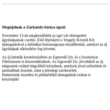
Megújulnak a Zárkándy-bástya ágyúi
November 13-án megkezdődött az egri vár elöregedett
ágyútalpainak cseréje. Első lépésként a Tengely Közmű Kft.
támogatásával a lafettákat biztonságosan elszállítottuk, amelyet az új
ágyútalpak elkészítése fog követni.
Az új lafetták kivitelezésében az Egererdő Zrt. és a Szomolyai
Fűrészüzem is közreműködnek. Az Egererdő Zrt. jóvoltából az új
talapzatok ezúttal tölgyfából készülnek, amelyek jóval erősebbek és
tartósabbak lesznek, mint a jelenlegi szerkezetek.
Partnereink önzetlen és példaértékű támogatását ezúton is
köszönjük!