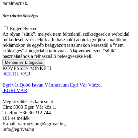
tartalmaznak.
Nem feltétlen Szükséges
Engedélyezve
Az olyan "sütik", melyek nem feltétlenül szükségesek a weboldal
működéséhez és céljuk a felhasználói adatok gyűjtése analitikán,
reklámokon és egyéb beágyazott tartalmakon keresztül a "nem
szükséges" kategóriába tartoznak. Alapvetően ezen "sütik"
használatához a felhasználó beleegyezése kell.
Mentés és Elfogadás
KÖVESSEN MINKET!
#EGRI_VAR
Egri vár
Dobó István Vármúzeum
Egri Vár Vitézei
EGRI VÁR
Megközelítés és kapcsolat
Cím: 3300 Eger, Vár köz 1.
Telefon: +36 36 312 744
101-es mellék
E-mail: varmuzeum@egrivar.hu,
info@egrivar.hu