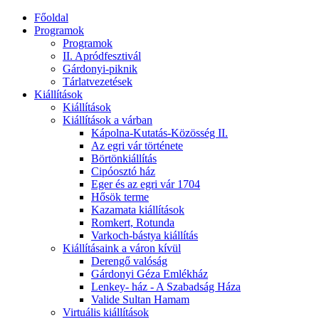
Főoldal
Programok
Programok
II. Apródfesztivál
Gárdonyi-piknik
Tárlatvezetések
Kiállítások
Kiállítások
Kiállítások a várban
Kápolna-Kutatás-Közösség II.
Az egri vár története
Börtönkiállítás
Cipóosztó ház
Eger és az egri vár 1704
Hősök terme
Kazamata kiállítások
Romkert, Rotunda
Varkoch-bástya kiállítás
Kiállításaink a váron kívül
Derengő valóság
Gárdonyi Géza Emlékház
Lenkey- ház - A Szabadság Háza
Valide Sultan Hamam
Virtuális kiállítások