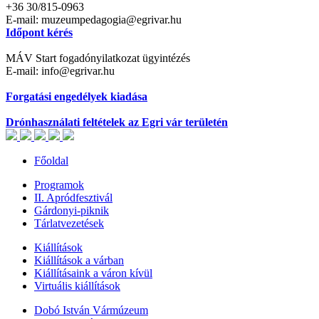
+36 30/815-0963
E-mail: muzeumpedagogia@egrivar.hu
Időpont kérés
MÁV Start fogadónyilatkozat ügyintézés
E-mail: info@egrivar.hu
Forgatási engedélyek kiadása
Drónhasználati feltételek az Egri vár területén
Főoldal
Programok
II. Apródfesztivál
Gárdonyi-piknik
Tárlatvezetések
Kiállítások
Kiállítások a várban
Kiállításaink a váron kívül
Virtuális kiállítások
Dobó István Vármúzeum