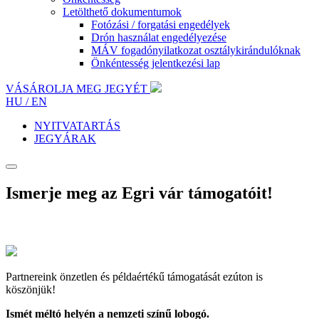
Letölthető dokumentumok
Fotózási / forgatási engedélyek
Drón használat engedélyezése
MÁV fogadónyilatkozat osztálykirándulóknak
Önkéntesség jelentkezési lap
VÁSÁROLJA MEG JEGYÉT
HU /
EN
NYITVATARTÁS
JEGYÁRAK
Ismerje meg az Egri vár támogatóit!
Partnereink önzetlen és példaértékű támogatását ezúton is
köszönjük!
Ismét méltó helyén a nemzeti színű lobogó.