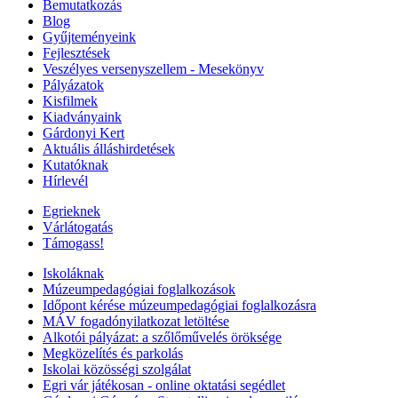
Bemutatkozás
Blog
Gyűjteményeink
Fejlesztések
Veszélyes versenyszellem - Mesekönyv
Pályázatok
Kisfilmek
Kiadványaink
Gárdonyi Kert
Aktuális álláshirdetések
Kutatóknak
Hírlevél
Egrieknek
Várlátogatás
Támogass!
Iskoláknak
Múzeumpedagógiai foglalkozások
Időpont kérése múzeumpedagógiai foglalkozásra
MÁV fogadónyilatkozat letöltése
Alkotói pályázat: a szőlőművelés öröksége
Megközelítés és parkolás
Iskolai közösségi szolgálat
Egri vár játékosan - online oktatási segédlet