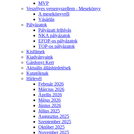
MVP
Veszélyes versenyszellem - Mesekönyv
A mesekönyvről
Vásárlás
Pályázatok
Pályázati felhívás
NKA pályázatok
EFOP-os pályázatok
TOP-os pályázatok
Kisfilmek
Kiadványaink
Gárdonyi Kert
Aktuális álláshirdetések
Kutatóknak
Hírlevél
Február 2026
Március 2026
Április 2026
Május 2026
Június 2026
Július 2025
Augusztus 2025
Szeptember 2025
Október 2025
November 2025