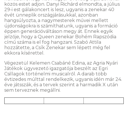
közös estet adjon. Danyi Richárd elmondta, a július
29-i est gálakoncert is lesz, ugyanis a zenekar 40
évét ünneplik országjárásukkal, azonban
hangsúlyozta, a nagymesterek művei mellett
újdonságokra is számíthatunk, ugyanis a formáció
éppen generációváltáson megy át. Ennek egyik
jelzője, hogy a Queen zenekar Bohém Rapszódia
című száma is el fog hangzani. Szabó Attila
hozzátette, a Csík Zenekar sem lépett még fel
ekkora kísérettel.
Végezetül Kelemen Csabáné Edina, az Agria Nyári
Játékok ügyvezető igazgatója beszélt az Egri
Csillagok történelmi musicalről. A darab több
évtizedes múlttal rendelkezik, ugyanis idén már 24.
éve játsszák, és a tervek szerint a harmadik X után
sem terveznek megállni.