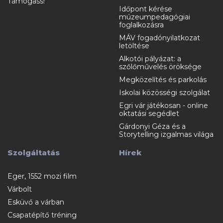
Támogass!
Időpont kérése
múzeumpedagógiai
foglalkozásra
MÁV fogadónyilatkozat
letöltése
Alkotói pályázat: a
szőlőművelés öröksége
Megközelítés és parkolás
Iskolai közösségi szolgálat
Egri vár játékosan - online
oktatási segédlet
Gárdonyi Géza és a
Storytelling izgalmas világa
Szolgáltatás
Hírek
Eger, 1552 mozi film
Várbolt
Esküvő a várban
Csapatépítő tréning