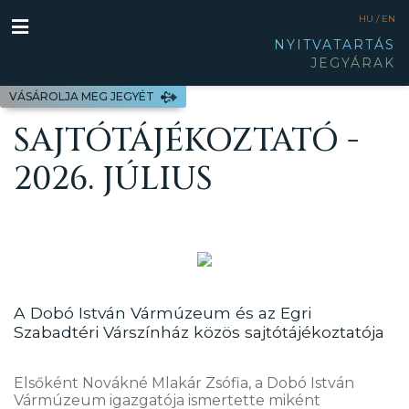
HU /
EN
NYITVATARTÁS
JEGYÁRAK
VÁSÁROLJA MEG JEGYÉT
SAJTÓTÁJÉKOZTATÓ -
2026. JÚLIUS
A Dobó István Vármúzeum és az Egri
Szabadtéri Várszínház közös sajtótájékoztatója
Elsőként Novákné Mlakár Zsófia, a Dobó István
Vármúzeum igazgatója ismertette miként