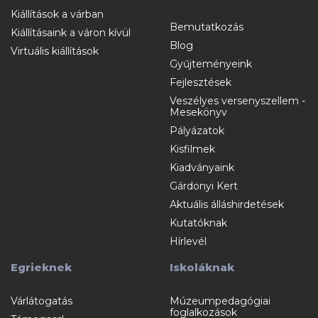
Kiállítások a várban
Bemutatkozás
Kiállításaink a váron kívül
Blog
Virtuális kiállítások
Gyűjteményeink
Fejlesztések
Veszélyes versenyszellem -
Mesekönyv
Pályázatok
Kisfilmek
Kiadványaink
Gárdonyi Kert
Aktuális álláshirdetések
Kutatóknak
Hírlevél
Egrieknek
Iskoláknak
Várlátogatás
Múzeumpedagógiai
foglalkozások