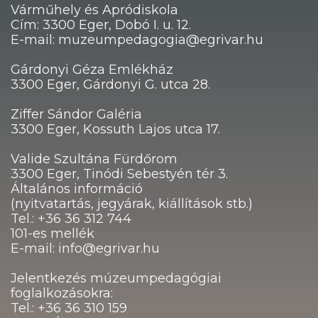
Várműhely és Apródiskola
Cím: 3300 Eger, Dobó I. u. 12.
E-mail: muzeumpedagogia@egrivar.hu
Gárdonyi Géza Emlékház
3300 Eger, Gárdonyi G. utca 28.
Ziffer Sándor Galéria
3300 Eger, Kossuth Lajos utca 17.
Valide Szultána Fürdőrom
3300 Eger, Tinódi Sebestyén tér 3.
Általános információ
(nyitvatartás, jegyárak, kiállítások stb.)
Tel.: +36 36 312 744
101-es mellék
E-mail: info@egrivar.hu
Jelentkezés múzeumpedagógiai
foglalkozásokra:
Tel.: +36 36 310 159