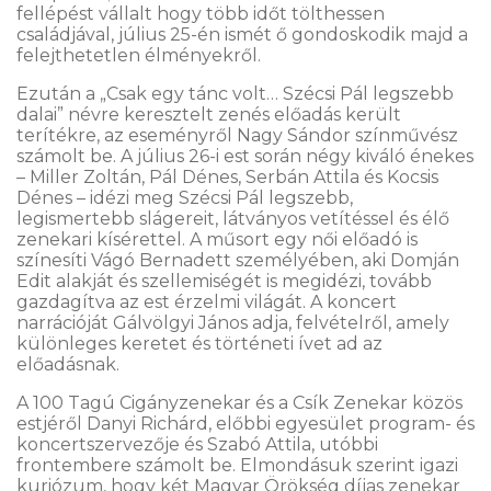
fellépést vállalt hogy több időt tölthessen
családjával, július 25-én ismét ő gondoskodik majd a
felejthetetlen élményekről.
Ezután a „Csak egy tánc volt… Szécsi Pál legszebb
dalai” névre keresztelt zenés előadás került
terítékre, az eseményről Nagy Sándor színművész
számolt be. A július 26-i est során négy kiváló énekes
– Miller Zoltán, Pál Dénes, Serbán Attila és Kocsis
Dénes – idézi meg Szécsi Pál legszebb,
legismertebb slágereit, látványos vetítéssel és élő
zenekari kísérettel. A műsort egy női előadó is
színesíti Vágó Bernadett személyében, aki Domján
Edit alakját és szellemiségét is megidézi, tovább
gazdagítva az est érzelmi világát. A koncert
narrációját Gálvölgyi János adja, felvételről, amely
különleges keretet és történeti ívet ad az
előadásnak.
A 100 Tagú Cigányzenekar és a Csík Zenekar közös
estjéről Danyi Richárd, előbbi egyesület program- és
koncertszervezője és Szabó Attila, utóbbi
frontembere számolt be. Elmondásuk szerint igazi
kuriózum, hogy két Magyar Örökség díjas zenekar