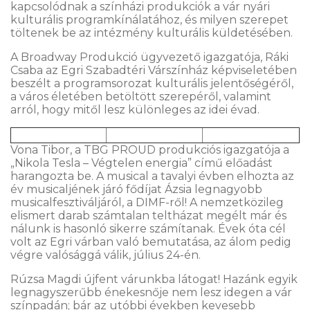
kapcsolódnak a színházi produkciók a vár nyári
kulturális programkínálatához, és milyen szerepet
töltenek be az intézmény kulturális küldetésében.
A Broadway Produkció ügyvezető igazgatója, Ráki
Csaba az Egri Szabadtéri Várszínház képviseletében
beszélt a programsorozat kulturális jelentőségéről,
a város életében betöltött szerepéről, valamint
arról, hogy mitől lesz különleges az idei évad.
Vona Tibor, a TBG PROUD produkciós igazgatója a
„Nikola Tesla – Végtelen energia” című előadást
harangozta be. A musical a tavalyi évben elhozta az
év musicaljének járó fődíjat Ázsia legnagyobb
musicalfesztiváljáról, a DIMF-ről! A nemzetközileg
elismert darab számtalan teltházat megélt már és
nálunk is hasonló sikerre számítanak. Évek óta cél
volt az Egri várban való bemutatása, az álom pedig
végre valósággá válik, július 24-én.
Rúzsa Magdi újfent várunkba látogat! Hazánk egyik
legnagyszerűbb énekesnője nem lesz idegen a vár
színpadán; bár az utóbbi években kevesebb