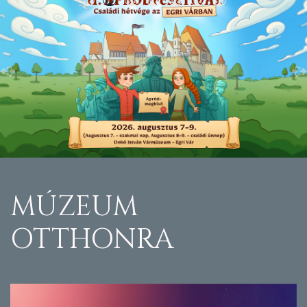
Previous
N
MÚZEUM
OTTHONRA