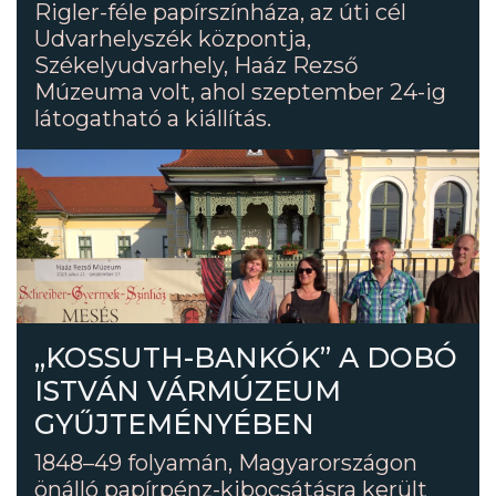
Rigler-féle papírszínháza, az úti cél
Udvarhelyszék központja,
Székelyudvarhely, Haáz Rezső
Múzeuma volt, ahol szeptember 24-ig
látogatható a kiállítás.
„KOSSUTH-BANKÓK” A DOBÓ
ISTVÁN VÁRMÚZEUM
GYŰJTEMÉNYÉBEN
1848–49 folyamán, Magyarországon
önálló papírpénz-kibocsátásra került