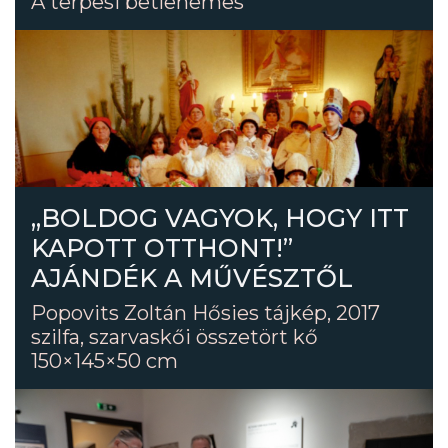
A terpesi betlehemes
„BOLDOG VAGYOK, HOGY ITT
KAPOTT OTTHONT!”
AJÁNDÉK A MŰVÉSZTŐL
Popovits Zoltán Hősies tájkép, 2017
szilfa, szarvaskői összetört kő
150×145×50 cm