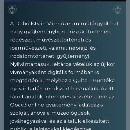
A Dobó István Vármúzeum műtárgyait hat
nagy gyűjteményben őrizzük (történeti,
régészeti, művészettörténeti és
iparművészeti, valamit néprajzi és
irodalomtörténeti gyűjtemény).
Nyilvántartásuk, leltárba vételük az új kor
vívmányaként digitális formában is
megtörténik, melyhez a Qulto - Huntéka
nyilvántartási rendszert használjuk. Az itt
tárolt adatok internetes közzétételére az
Opac3 online gyűjteményi adatbázis
szolgál, ahová a muzeológusok
jóváhagyásával és az általuk elkészített
publikus leírásokkal kiegészítve