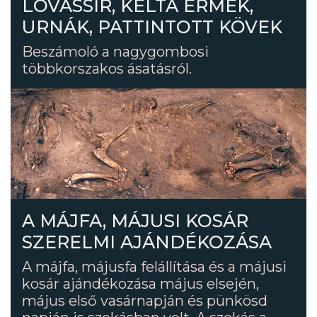
LOVASSÍR, KELTA ÉRMÉK,
URNÁK, PATTINTOTT KÖVEK
Beszámoló a nagygombosi
többkorszakos ásatásról.
A MÁJFA, MÁJUSI KOSÁR
SZERELMI AJÁNDÉKOZÁSA
A májfa, májusfa felállítása és a májusi
kosár ajándékozása május elsején,
május első vasárnapján és pünkösd