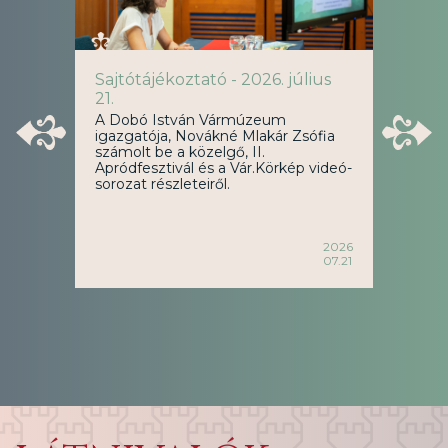
Sajtótájékoztató - 2026. július
Nyá
21.
Vá
tékű
A Dobó István Vármúzeum
Mit
!
igazgatója, Novákné Mlakár Zsófia
szá
számolt be a közelgő, II.
nem
Apródfesztivál és a Vár.Körkép videó-
két
sorozat részleteiről.
ért
2025
pil
11.17
2026
07.21