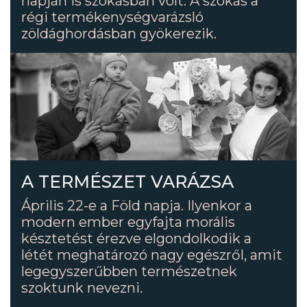
napján is szokásban volt. A szokás a
régi termékenységvarázsló
zöldághordásban gyökerezik.
A TERMÉSZET VARÁZSA
Április 22-e a Föld napja. Ilyenkor a
modern ember egyfajta morális
késztetést érezve elgondolkodik a
létét meghatározó nagy egészről, amit
legegyszerűbben természetnek
szoktunk nevezni.