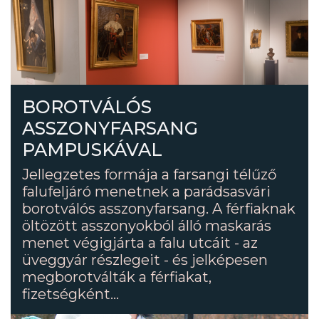
BOROTVÁLÓS
ASSZONYFARSANG
PAMPUSKÁVAL
Jellegzetes formája a farsangi télűző
falufeljáró menetnek a parádsasvári
borotválós asszonyfarsang. A férfiaknak
öltözött asszonyokból álló maskarás
menet végigjárta a falu utcáit - az
üveggyár részlegeit - és jelképesen
megborotválták a férfiakat,
fizetségként...