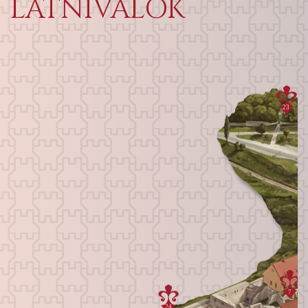
LÁTNIVALÓK
23
7
24