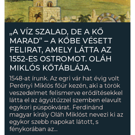
„A VÍZ SZALAD, DE A KŐ
MARAD” – A KŐBE VÉSETT
FELIRAT, AMELY LÁTTA AZ
1552-ES OSTROMOT. OLÁH
MIKLÓS KŐTÁBLÁJA.
1548-at írunk. Az egri vár hat évig volt
Perényi Miklós főúr kezén, aki a török
veszedelmet felismerve erődítésekkel
látta el az ágyútűzzel szemben elavult
egykori püspökvárat. Ferdinánd
magyar király Oláh Miklóst nevezi ki az
egykor szebb napokat látott, s
fénykorában az...