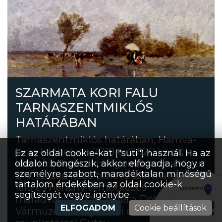
SZARMATA KORI FALU
TARNASZENTMIKLÓS
HATÁRÁBAN
Tarnaszentmiklós határában, Hamva-
járás lelőhelyen 2019 és 2020 között
Ez az oldal cookie-kat ("süti") használ. Ha az
közel 1 hektáron túlnyomórészt a Kr. u.
oldalon böngészik, akkor elfogadja, hogy a
személyre szabott, maradéktalan minőségű
2-4. század közé tehető szarmata kori
tartalom érdekében az oldal cookie-k
falu és néhány temetkezés
segítségét vegye igénybe.
maradványait tárták fel a Dobó István
ELFOGADOM
Cookie beállítások
Vármúzeum régészeti osztályának